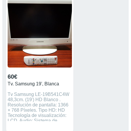
60€
Tv. Samsung 19', Blanca
Tv Samsung LE-19B541C4W
48,3cm. (19') HD Blanco .
Resolución de pantalla: 1366
× 768 Píxeles. Tipo HD: HD
Tecnología de visualización:
LCD. Audio: Sistema de
Efectos de Sonido SRS