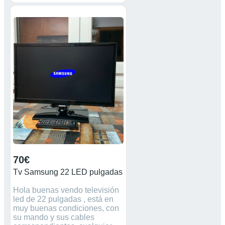
Trusurround HD - Dolby Digital
Plus. Se acompaña aparte del
mando y libro de instrucciones,
soprtes para colgar, (sin uso) y
Cable de Alimentación.
Apenas tiene uso. En perfecto
estado .
70€
Tv Samsung 22 LED pulgadas
Hola buenas vendo televisión
led de 22 pulgadas , está en
muy buenas condiciones, con
su mando y sus cables