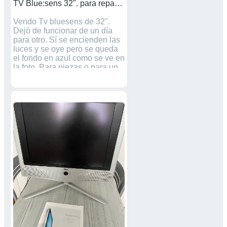
TV Blue:sens 32". para reparar o piezas
Vendo Tv bluesens de 32".
Dejó de funcionar de un día
para otro. Sí se encienden las
luces y se oye pero se queda
el fondo en azul como se ve en
la foto. Para piezas o para un
manitas que sepa arreglarla.
También me vale si alguien
quiere arreglarla para mí por
un precio económico.