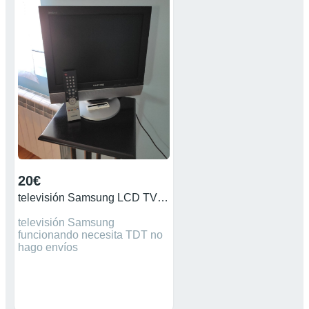
20€
televisión Samsung LCD TV con mando
televisión Samsung
funcionando necesita TDT no
hago envíos