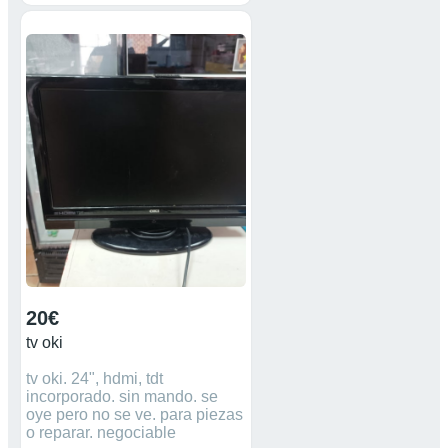
20€
tv oki
tv oki. 24", hdmi, tdt
incorporado. sin mando. se
oye pero no se ve. para piezas
o reparar. negociable