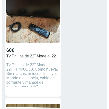
60€
Tv Philips de 22" Modelo: 22PFH4000/88
Tv Philips de 22" Modelo:
22PFH4000/88. Como nueva.
Sin marcas, ni roces. Incluye:
Mando a distancia, cable de
corriente y manual de
instrucciones. (NO
NEGOCIABLE) ¡¡¡ SI NO SE
VENDE EN 60 €. ME LA
QUEDO !!!