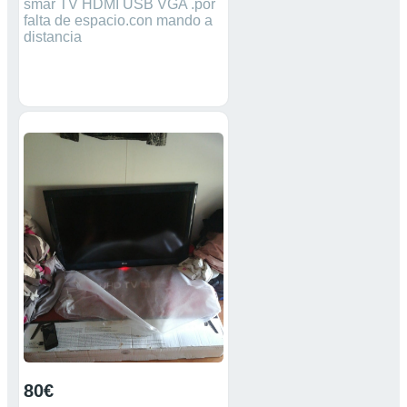
smar TV HDMI USB VGA .por
falta de espacio.con mando a
distancia
80€