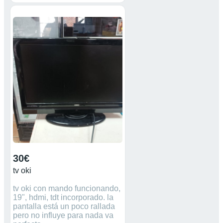
30€
tv oki
tv oki con mando funcionando,
19", hdmi, tdt incorporado. la
pantalla está un poco rallada
pero no influye para nada va