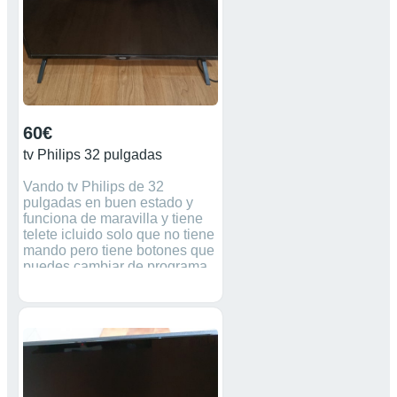
60€
tv Philips 32 pulgadas
Vando tv Philips de 32
pulgadas en buen estado y
funciona de maravilla y tiene
telete icluido solo que no tiene
mando pero tiene botones que
puedes cambiar de programa ..
( Negociable )