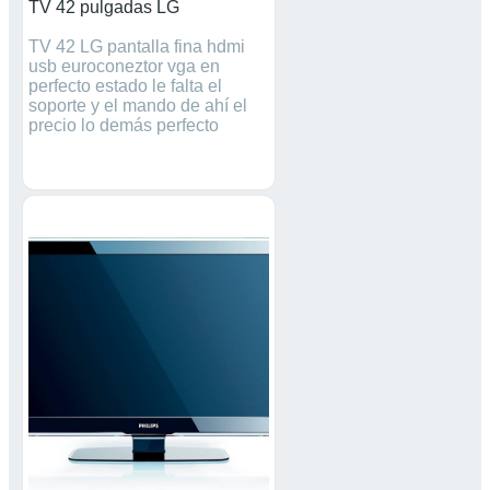
TV 42 pulgadas LG
TV 42 LG pantalla fina hdmi
usb euroconeztor vga en
perfecto estado le falta el
soporte y el mando de ahí el
precio lo demás perfecto