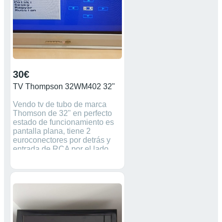
30€
TV Thompson 32WM402 32"
Vendo tv de tubo de marca
Thomson de 32" en perfecto
estado de funcionamiento es
pantalla plana, tiene 2
euroconectores por detrás y
entrada de RCA por el lado
izquierdo del tv. No tiene
mando a distancia y no incluye
TDT. Lo vendo en 30€.