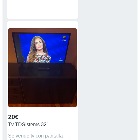
20€
Tv TDSistems 32"
Se vende tv con pantalla