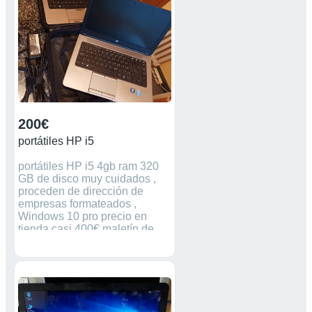
200€
portátiles HP i5
portátiles HP i5 4gb ram 320
GB de disco muy cuidados ,
proceden de dirección de
empresas formateados ,
Windows 10 pro precio en
tienda casi 400€ maletín de
transporte webcam