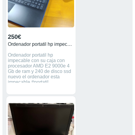
250€
Ordenador portatil hp impecable ssd
Ordenador portatil hp
impecable con su caja con
procesador AMD E2 9000e 4
Gb de ram y 240 de disco ssd
nuevo el ordenador esta
impecable #portatil
#ordenador