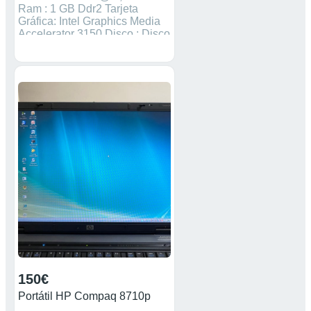
Ram : 1 GB Ddr2 Tarjeta
Gráfica: Intel Graphics Media
Accelerator 3150 Disco : Disco
SSD 120 Gb 3 entradas USB,
conexión pantalla VGA, lector
tarjetas SD, conexión cable
Internet, tiene tarjeta Wi-Fi. *
Se entrega con cargador y un
maletín ( Foto Última)
150€
Portátil HP Compaq 8710p