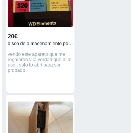
comodidad sobre la marcha.
Incluye ratón óptico de regalo.
20€
disco de almacenamiento portátil
vendo este aparato que me
regalaron y la verdad que ni lo
usé , solo lo abrí para ser
probado