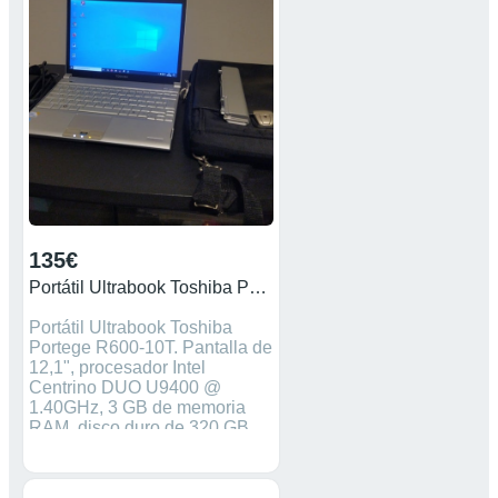
135€
Portátil Ultrabook Toshiba Portege R600-10T
Portátil Ultrabook Toshiba
Portege R600-10T. Pantalla de
12,1", procesador Intel
Centrino DUO U9400 @
1.40GHz, 3 GB de memoria
RAM, disco duro de 320 GB,
webcam, bluetooth, grabadora
de DVD, 2 puertos USB, lector
de tarjetas SD, salida VGA