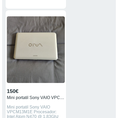
Avenida Finisterre 263, A
Coruña. Nuestro horario es de
lunes a sábado de 10 a 14 y
de 16.30 a 20.30. Póngase en
contacto con nosotros al 881
121 838 o al 672 427 523,
atendemos también por
WhatsApp. Puedes comprar
directamente por nuestra web
nolotire.com Envíos
nacionales. Envíos gratuitos
en compras superiores a 30€.
150€
Mini portatil Sony VAIO VPCM13M1E
Mini portatil Sony VAIO
VPCM13M1E Procesador:
Intel Atom N470 @ 1,83Ghz