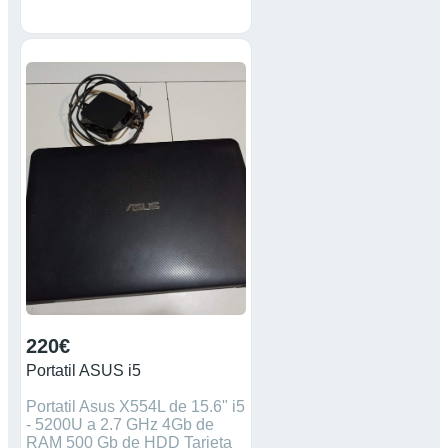
220€
Portatil ASUS i5
Portatil Asus X554L de 15.6" i5
- 5200U a 2.7 GHz 4Gb de
RAM 500 Gb de HDD Tarjeta