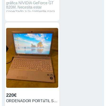
gráfica NIVIDIA GeForce GT
820M. Necesita estar
conectado a la corriente para
su funcionamiento.
220€
ORDENADOR PORTáTIL SONY VAIO ORDENADOR PORTáTIL SONY VAIO