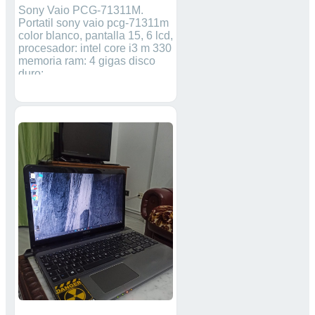
Sony Vaio PCG-71311M.
Portatil sony vaio pcg-71311m
color blanco, pantalla 15, 6 lcd,
procesador: intel core i3 m 330
memoria ram: 4 gigas disco
duro: