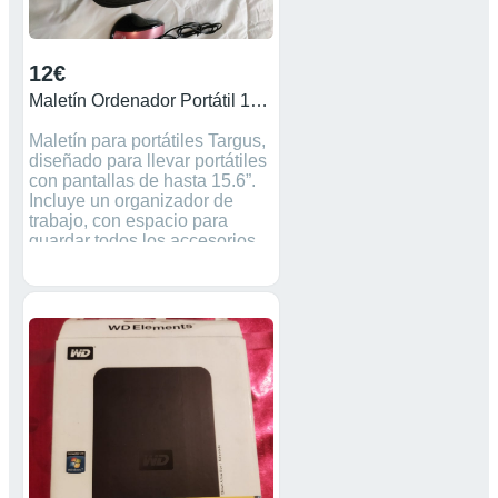
12€
Maletín Ordenador Portátil 15,6"
Maletín para portátiles Targus,
diseñado para llevar portátiles
con pantallas de hasta 15.6”.
Incluye un organizador de
trabajo, con espacio para
guardar todos los accesorios
fundamentales de los
dispositivos móviles y un
recubrimiento acolchado para
proteger el ordenador portátil,
lo que lo convierte en un
maletín ideal teniendo en
cuenta la relación coste-
eficacia. Cuenta con un asa
remachada y una correa
desmontable para el hombro
con una almohadilla
acolchada para mayor