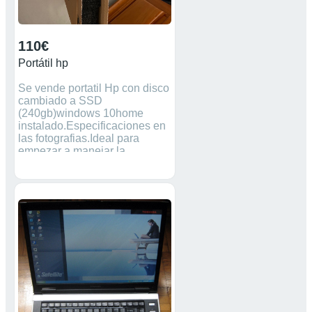
110€
Portátil hp
Se vende portatil Hp con disco
cambiado a SSD
(240gb)windows 10home
instalado.Especificaciones en
las fotografias.Ideal para
empezar a manejar la
informática (la batería no
funciona)