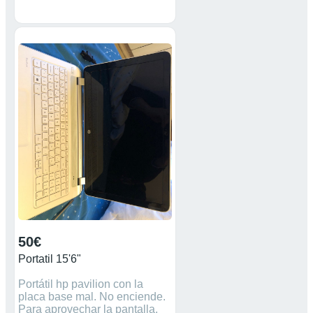
marca teclast y se vuelve a
apagar (ver foto 9). el cargador
carga y funciona bien se ve en
fotos 10. lo vendo para quien
sepa trastear con el o
aprovechar piezas como
pantalla, batería, cargador ,
memoria.... va lo que se
muestra en fotos: papeles, caja
propia, cargador y el portátil.
50€
Portatil 15'6"
Portátil hp pavilion con la
placa base mal. No enciende.
Para aprovechar la pantalla,