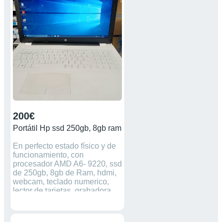
200€
Portátil Hp ssd 250gb, 8gb ram
En perfecto estado físico y de
funcionamiento, con
procesador AMD A6- 9220, ssd
de 250gb, 8gb de Ram, hdmi,
webcam, teclado numerico,
lector de tarjetas, grabadora
dvd,.... No negociable, no
cambios.