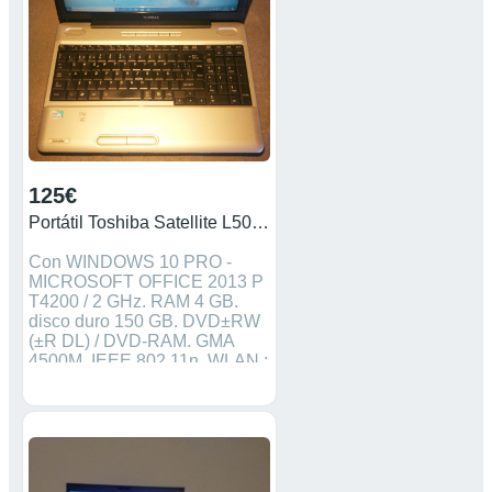
- Entradas y salidas: Entrada
de corriente, puerto RGB, RJ-
11, RJ-45, Salida TV (S-video),
I-Link (IEEE 1394), Micrófono
externo, Auriculares, 3×USB
2.0, Ranura PCMCIA II -
Bateria MODEL NO.PA3465U-
1BRS - Medidas: 360 x 263 x
38,5 mm
125€
Portátil Toshiba Satellite L500-13G
Con WINDOWS 10 PRO -
MICROSOFT OFFICE 2013 P
T4200 / 2 GHz. RAM 4 GB.
disco duro 150 GB. DVD±RW
(±R DL) / DVD-RAM. GMA
4500M. IEEE 802.11n. WLAN :
802.11 a/b/g/n. Microsoft
Windows Vista Home
Premium (32/64 bits). 15.6"
Panorámico TFT 1366 x 768 (
WXGA ) TruBrite.