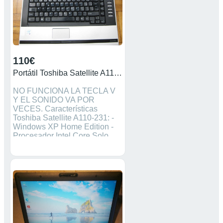
110€
Portátil Toshiba Satellite A110-231
NO FUNCIONA LA TECLA V
Y EL SONIDO VA POR
VECES. Características
Toshiba Satellite A110-231: -
Windows XP Home Edition -
Procesador Intel Core Solo
T1350 - Intel PRO/Wireless
3945ABG y chipset Intel®
945GM Express - WiFi soporte
red : 802.11a/b/g - Ethernet
LAN: 10/100 Base-TX -
Pantalla Toshiba TruBrite 15,4"
WXGA TFT, 1.280x800 - Disco
duro 60 GB - 1 GB RAM DDR2
- DVD SuperMulti (doble capa)