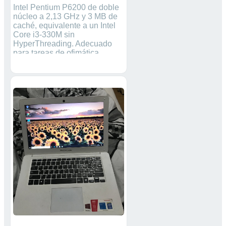
Intel Pentium P6200 de doble
núcleo a 2,13 GHz y 3 MB de
caché, equivalente a un Intel
Core i3-330M sin
HyperThreading. Adecuado
para tareas de ofimática
(trabajar con Microsoft Office) o
para navegar por internet.
Pantalla de 15.6 pulgadas
Disco HDD de 320 GB a 5400
rpm SATA Memoria RAM de 4
GB a 1066 MHz Procesador
Intel Pentium P6200 a 2.13
GHz Gráficos Intel Hd
Graphics Sistema operativo:
actualizado a Windows 10.
Estéticamente en perfecto
estado. Los altavoces fallan,
emiten un sonido extraño
durante la reproducción de
música. Para uso basico como
ofimática o internet,
rendimiento lento. Duración
aproximada de la batería: 35-
40 minuto