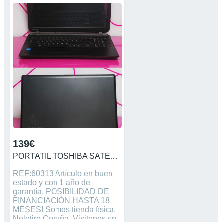
monitor externo, 2 baterías en
buen estado. Tiene instalado
Windows 10 y Office 2010.
Peso: 1,114 kg. Dimensiones
(Ancho x Fondo x Alto): 28,3 x
21,58 x 1,95 cm. Se entrega
con cargador y
maletín/mochila.
139€
PORTATIL TOSHIBA SATELLITE C50-B-188 INTEL 4GB/500
REF:60313 Artículo en buen
estado y con 1 año de
garantía. POSIBILIDAD DE
FINANCIACIÓN HASTA 18
MESES! Somos tienda física,
Nolotire Coruña. Visitenos en