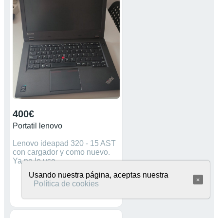
TrueVision HD Webcam (front-
facing), con micrófono digital;
Medidas: 38,4 x 25,5 x 2,4 cm;
Peso 2,14 kg: Adaptador de 45
W AC. En muy buen estado.
Formateado y puesto a punto
con configuración de fábrica
para el nuevo usuario. Vendo
por mudanza, más artículos en
mi perfil.
400€
Portatil lenovo
Lenovo ideapad 320 - 15 AST
con cargador y como nuevo.
Ya no lo uso.
Usando nuestra página, aceptas nuestra
×
Política de cookies