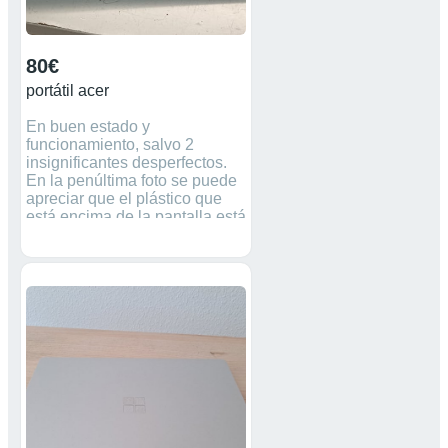
80€
portátil acer
En buen estado y
funcionamiento, salvo 2
insignificantes desperfectos.
En la penúltima foto se puede
apreciar que el plástico que
está encima de la pantalla está
un poco roto, pero no afecta en
nada a su funcionamiento.
Otro desperfecto es un pixel
muerto, que apenas se aprecia
y tampoco afecta al
funcionamiento del ordenador,
ver última foto. Se entrega sin
cargador, no contesto a ofertas
absurdas y no acepto cambios