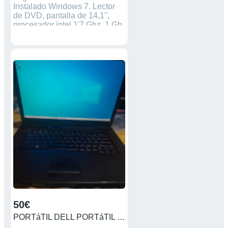
Instalado Windows 7. Lector
de DVD, pantalla de 14,1'',
procesador intel 1'7 Ghz, 1 Gb
de RAM, 150 Gb de disco
duro. La batería aguanta.
50€
PORTáTIL DELL PORTáTIL DELL