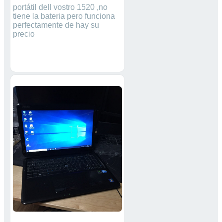
portátil dell vostro 1520 ,no
tiene la bateria pero funciona
perfectamente de hay su
precio