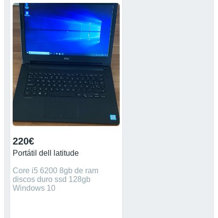
un disco duro SSD que solo
tiene un mes i casi no se ha
usado, es un portátil que va
muy bien i nunca me ha
fallado, lo vendo porque
necessito mas potencia de
procesador, debido a que
estudio con emuladores muy
potentes. portatil ideal para
trabajo, escuela, o uso
domestico, para mas info
contactadme. P.D: todo
funciona
220€
Portátil dell latitude
Core i5 6200 8gb de ram
discos duro ssd 128gb
Windows 10