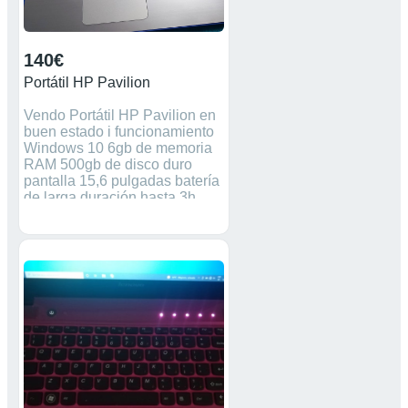
140€
Portátil HP Pavilion
Vendo Portátil HP Pavilion en
buen estado i funcionamiento
Windows 10 6gb de memoria
RAM 500gb de disco duro
pantalla 15,6 pulgadas batería
de larga duración hasta 3h
cargador original mas
características en las fotos,
gracias