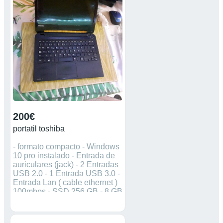
200€
portatil toshiba
- formato compacto - Windows
10 pro instalado - Entrada de
auriculares (jack) - 2 Entradas
USB 2.0 - 1 Entrada USB 3.0 -
Entrada Lan ( cable ethernet )
100mbps - SSD 256 GB - 8 GB
Ram DDR3 - Procesador Intel
Celeron. - Este portátil está
modificado con 8 GB de RAM i