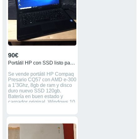
90€
Portátil HP con SSD listo para usar
Se vende portátil HP Compaq
Presario CQ57 con AMD e-300
a 1’3Ghz, 8gb de ram y disco
duro nuevo SSD 120gb.
Batería en buen estado y
cargador original. Windows 10
pro con todos los drivers,
actualizaciones y problemas
instalados como Microsoft
office y antivirus, word, Excel..
regaló web Cam full he, cable
vga para tv, maletín de otra