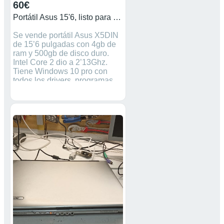
60€
Portátil Asus 15'6, listo para usar
Se vende portátil Asus X5DIN
de 15’6 pulgadas con 4gb de
ram y 500gb de disco duro.
Intel Core 2 dio a 2’13Ghz.
Tiene Windows 10 pro con
todos los drivers, programas
básicos y actualizaciones
puestas, word, Excel.. Al
equipo le falta la tecla “k” pero
si pulsas funciona
perfectamente y tiene
contraseña para entrar, son 3
veces el número 1. Lo entregó
con su cargador original y una
maleta nueva que no es de su
medida, lo entregó en mano o
lo envío por toda España,
precio no negociable. Gráfica
Nvidia de 512mb dedicada. No
tiene batería, tiene.ñ que estar
enchufado para usarlo.