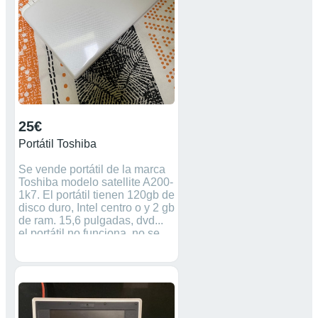
25€
Portátil Toshiba
Se vende portátil de la marca
Toshiba modelo satellite A200-
1k7. El portátil tienen 120gb de
disco duro, Intel centro o y 2 gb
de ram. 15,6 pulgadas, dvd...
el portátil no funciona, no se
que le ocurre, lo tenia en el
armario y cuando lo saque
para venderlo ya no
arrancaba. Lo entregó con el
cargador original, en mano o
envío por toda España.