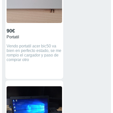
90€
Portatil
Vendo portatil acer bic50 va
bien en perfecto estado, se me
rompio el cargador y paso de
comprar otro