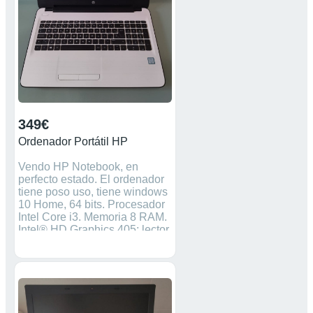
349€
Ordenador Portátil HP
Vendo HP Notebook, en
perfecto estado. El ordenador
tiene poso uso, tiene windows
10 Home, 64 bits. Procesador
Intel Core i3. Memoria 8 RAM.
Intel®️ HD Graphics 405; lector
grabador DVD; Interfaz de red
10/100 BASE-T Ethernet LAN;
Conectividad: 1 USB 3.0; 2
USB 2.0; 1 HDMI; 1 RJ-45; 1
headphone/microphone
combo; Webcam: HP