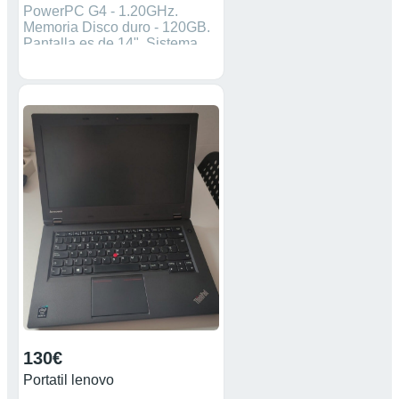
PowerPC G4 - 1.20GHz.
Memoria Disco duro - 120GB.
Pantalla es de 14". Sistema
Operativo - Mac OS X oficial,
reseteado. Batería tiene buena
autonomía. Se entrega con su
cargador. Se puede venir a ver
y probar el portatil sin
compromiso. Todos los
portátiles de la nuestra tienda
tienen la garantia.
130€
Portatil lenovo