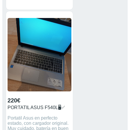
220€
PORTATIL ASUS F540L🖥️✅
Portatil Asus en perfecto
estado, con cargador original.
Muy cuidado, batería en buen