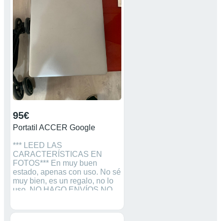
medida, auriculares con micro
usb nuevos. El portátil tiene
una pequeña mancha en la
pantalla en la que se ve algo
más de luz que no afecta para
nada a su rendimiento. Lo
entregó en mano o lo envío por
toda España.
95€
Portatil ACCER Google
*** LEED LAS
CARACTERÍSTICAS EN
FOTOS*** En muy buen
estado, apenas con uso. No sé
muy bien, es un regalo, no lo
uso. NO HAGO ENVÍOS NO
NEGOCIABLE. NO ATIENDO
MENSAJES. SÓLO
LLAMADAS AL 673152352.