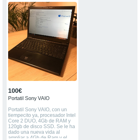
No mareantes.
100€
Portatil Sony VAIO
Portatil Sony VAIO, con un
tiempecito ya, procesador Intel
Core 2 DUO, 4Gb de RAM y
120gb de disco SSD. Se le ha
dado una nueva vida al
ampliar a 4Gb de Ram y el