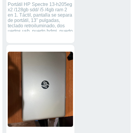
Portátil HP Spectre 13-h205eg
x2 /128gb sdd/ i5 /4gb ram 2
en 1. Táctil, pantalla se separa
de portátil, 13" pulgadas,
teclado retroiluminado, dos
uertos usb, puerto hdmi, puerto
para expansión de memoria
por medio de micro sd, cuenta
con Windows 10 y cargador
incluido.