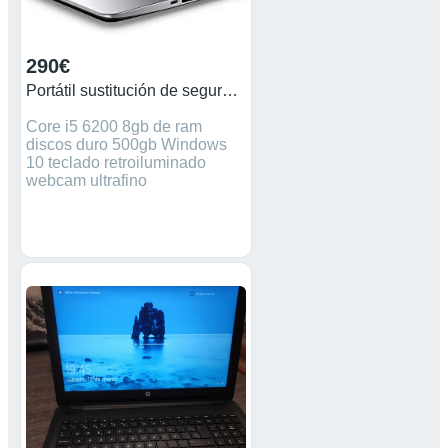
290€
Portátil sustitución de seguro nuevo
Core i5 6200 8gb de ram
discos duro 500gb Windows
10 teclado retroiluminado
webcam ultrafino