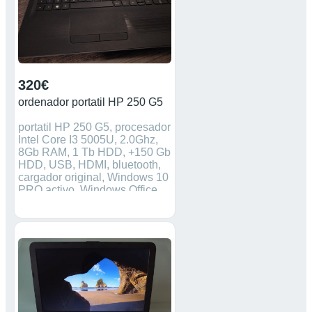
320€
ordenador portatil HP 250 G5
portatil HP 250 G5, procesador
Intel Core I3 5005U, 2.0Ghz,
8Gb RAM, 1 Tb HDD, +150 Gb
HDD, USB, HDMI, bluetooth,
cargador original, Windows 10
PRO activo, Windows Office
2019 Professional activo,
maletín para portátil incluido