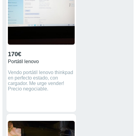
170€
Portátil lenovo
Vendo portátil lenovo thinkpad
en perfecto estado, con
cargador. Me urge vender!
Precio negociable.