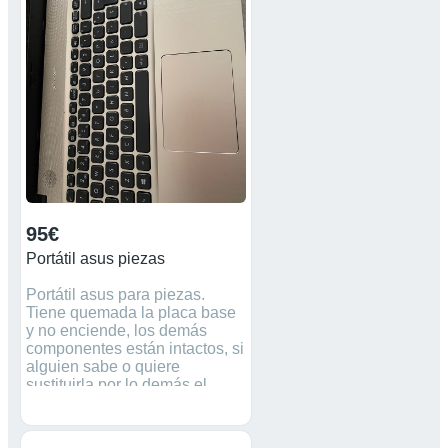
95€
Portátil asus piezas
Portátil asus para piezas.
Tiene quemada la placa base
y no enciende, los demás
componentes están intactos, si
alguien sabe o quiere
sustituirla por lo demás el
portátil va bien, sino para
piezas , muy cuidado. 4 gb de
ram Intel core 5 1 TB