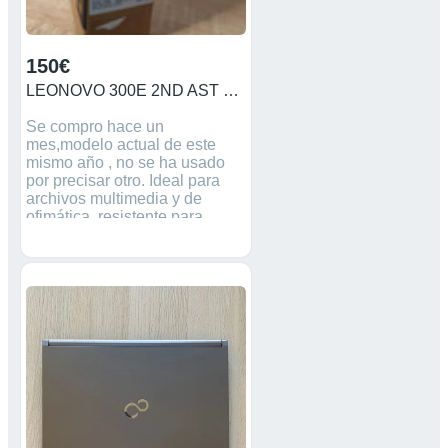
150€
LEONOVO 300E 2ND AST LEONOVO 300E 2ND AST
Se compro hace un
mes,modelo actual de este
mismo año , no se ha usado
por precisar otro. Ideal para
archivos multimedia y de
ofimática, resistente para
estudiantes.Gran flexibilidad.
Especificaciones en la foto.
Precio en tienda 269€
663640954 Palabras Clave no
leer ordenador portatil leonovo
Asus Acer HP informática
matebook Apple Dell samsung
Huawei msi sony Toshiba
compact Fujitsu packerd bell
Razer LG