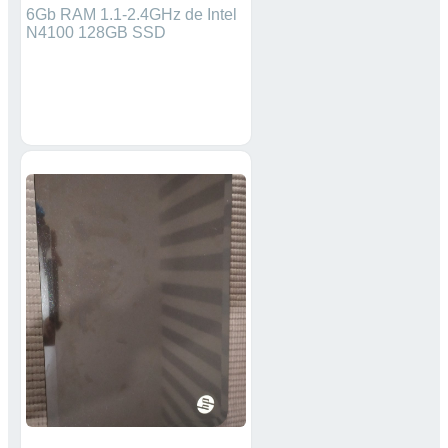
6Gb RAM 1.1-2.4GHz de Intel
N4100 128GB SSD