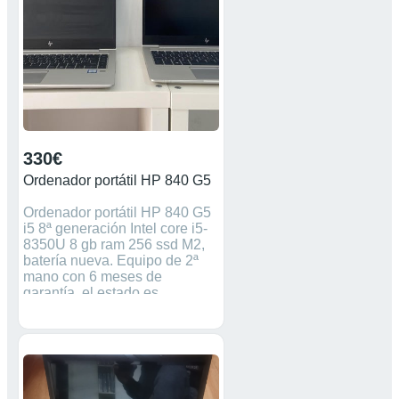
330€
Ordenador portátil HP 840 G5
Ordenador portátil HP 840 G5
i5 8ª generación Intel core i5-
8350U 8 gb ram 256 ssd M2,
batería nueva. Equipo de 2ª
mano con 6 meses de
garantía, el estado es
impecable. Tiendas físicas:
Impexphone Cáceres
Telf/WhatsApp 678409678
C/Almirante Solano Bote Nº2
10005 Cáceres Impexphone
Mejostilla Telf/WhatsApp 681