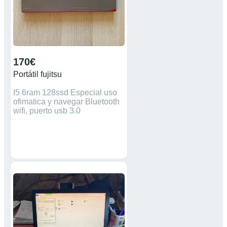
170€
Portátil fujitsu
I5 6ram 128ssd Especial uso
ofimatica y navegar Bluetooth
wifi, puerto usb 3.0