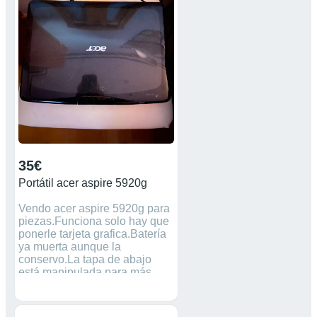
35€
Portátil acer aspire 5920g
Vendo acer aspire 5920g para
piezas.Funciona solo hay que
ponerle tarjeta grafica.Batería
ya muerta aunque la
conservo.La tapa de abajo
está manipulada para más
ventilación.Por lo demás
funciona poniéndole la tarjeta
gráfica.Doy cargador no