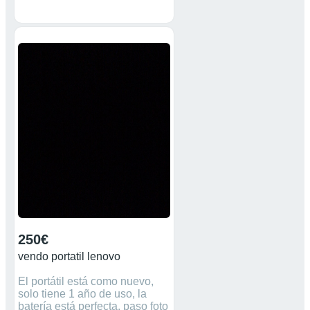
batería dura entre 4 y 6 horas
dependiendo del uso que se le
dé.
250€
vendo portatil lenovo
El portátil está como nuevo,
solo tiene 1 año de uso, la
batería está perfecta, paso foto