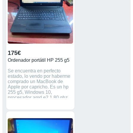
175€
Ordenador portátil HP 255 g5
Se encuentra en perfecto
estado, lo vendo por haberme
comprado un MacBook de
Apple por capricho. Es un hp
255 g5, Windows 10,
procesador amd e2 1,80 ghz,
memoria ram de 4gb, pantalla
de 15,6 pulgadas,ssd de 480
gb. Va muy fluido y no tiene
absolutamente ningún tipo de
fallo o problema. Se puede
revisar con un informático sin