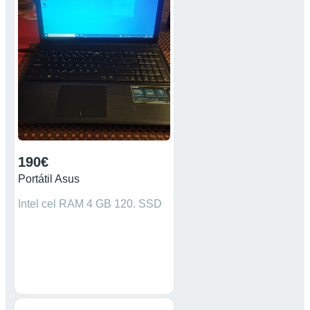
compromiso. Dell lenovo asus
acer msi Microsoft compac
Samsung Sony Toshiba
huawei disco duro sobremesa
190€
Portátil Asus
Intel cel RAM 4 GB 120. SSD