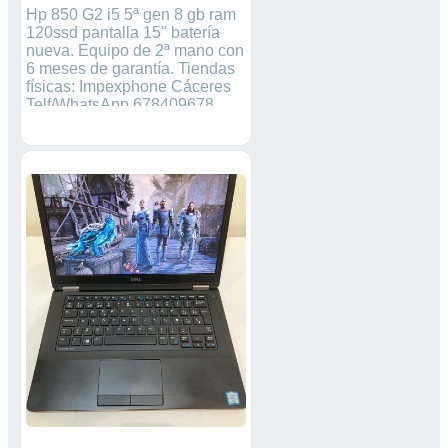
Hp 850 G2 i5 5ª gen 8 gb ram
120ssd pantalla 15" batería
nueva. Equipo de 2ª mano con
6 meses de garantía. Tiendas
físicas: Impexphone Cáceres
Telf/WhatsApp 678409678
C/Almirante Solano Bote Nº2
10005 Cáceres Impexphone
Mejostilla Telf/WhatsApp 681
384 241 C/ Gonzalo Mingo
Nº3 10004 Cáceres