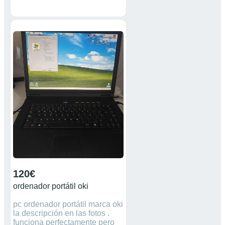
potente, pero para uso ligero
va muy bien, y el táctil
funciona perfecto. Tiene
entrada mini HDMI, lector
micro SD, un USB 3.0 y otro
2.0. Poco uso, alguna marca
suave en la parte de arriba
pero en muy buen estado, la
batería aguanta bastante. El
cargador no es original, es uno
universal que entrego con más
conectores. Regalo funda de
neopreno (usada, con marcas)
Hago envíos #portatil tablet
laptop Sony hp SSD memoria
Acer Asus Lenovo honor LG
Huawei minipc informática
ordenador
120€
ordenador portátil oki
pc ordenador portátil marca oki
la descripción en las fotos .
funciona perfectamente pero