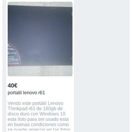
original.Intel core 2 dúo,4 gb
ram,disco duro y doy la tarjeta
gráfica por si tiene arreglo por
rebaling.
40€
portatil lenovo r61
Vendo este portátil Lenovo
Thinkpad r61 de 160gb de
disco duro con Windows 10
esta listo para ser usado esta
en buenas condiciones como
se puede apreciar en las fotos