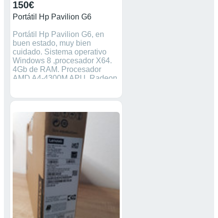
150€
Portátil Hp Pavilion G6
Portátil Hp Pavilion G6, en
buen estado, muy bien
cuidado. Sistema operativo
Windows 8 ,procesador X64.
4Gb de RAM. Procesador
AMD A4-4300M APU, Radeon
HDGraphics 2.50GHz
Memoria interna 448 Gb 3
puertos USB, 1puerto HDMI, 1
puerto VGA, entrada para
tarjeta SD.