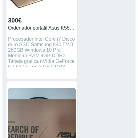
300€
Ordenador portatil Asus K55V Intel Core i7 3xUSBs
Procesador Intel Core i7 Disco
duro SSD Samsung 840 EVO
250GB Windows 10 Pro
Memoria RAM 4GB DDR3
Tarjeta grafica nVidia GeForce
GT 630m con 2 GB DDR3
(dedicada) Puertos:
auriculares y micrófono, 1 x
VGA, 1 x USB 3.0, 2 puertos
USB 2.0, 1 RJ45, 1 x HDMI
Incluye bateria y cargador NO
hago cambios y Precio NO
negociable. Gracias Hago
envios.