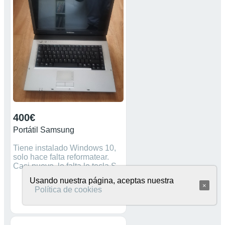
384 241 C/ Gonzalo Mingo
Nº3 10004 Cáceres
400€
Portátil Samsung
Tiene instalado Windows 10,
solo hace falta reformatear.
Casi nuevo, le falta le tecla S.
Usando nuestra página, aceptas nuestra
×
Política de cookies