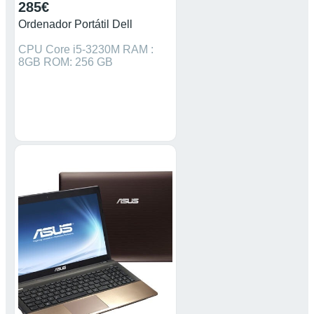
285€
Ordenador Portátil Dell
CPU Core i5-3230M RAM :
8GB ROM: 256 GB