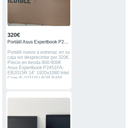
320€
Portátil Asus Expertbook P2451FA-EB2015R
Portátil nuevo a estrenar, en su
caja sin desprecintar por 320€.
Precio en tienda 800-900€
Asus Expertbook P2451FA-
EB2015R 14" 1920x1080 Intel
Core i5-10210U 8GB RAM
DDR4 Disco Duro 256GB
SSD PCIe Color Negro
TECLADO ALEMÁN Batería 3
celdas 48WH Windows 10 Pro
64bits *Solo gente seria y con
votos positivos *Entrega en
mano en Cáceres, Mérida o
Badajoz