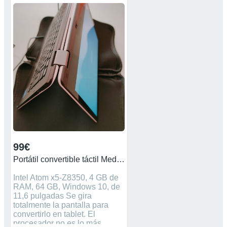
99€
Portátil convertible táctil Medion E2221T
Intel Atom x5-Z8350, 4 GB de
RAM, 64 GB, Windows 10, de
11,6 pulgadas Se gira
totalmente la pantalla para
convertirlo en tablet. El
procesador no es lo más