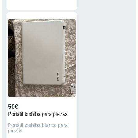
el cargador es de otro Portatil
pero funciona la bateria no
carga Hay que trabajar
conectado a la red cualquier
duda pueden preguntar gastos
de envío a cargo del
comprador no negociable
50€
Portátil toshiba para piezas
Portátil toshiba blanco para
piezas