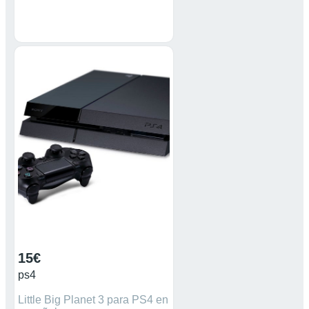
15€
ps4
Little Big Planet 3 para PS4 en