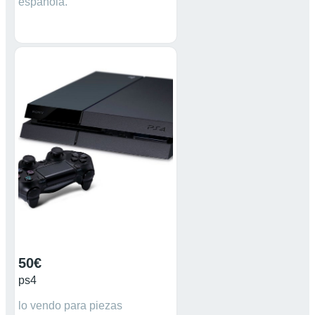
española.
50€
ps4
lo vendo para piezas