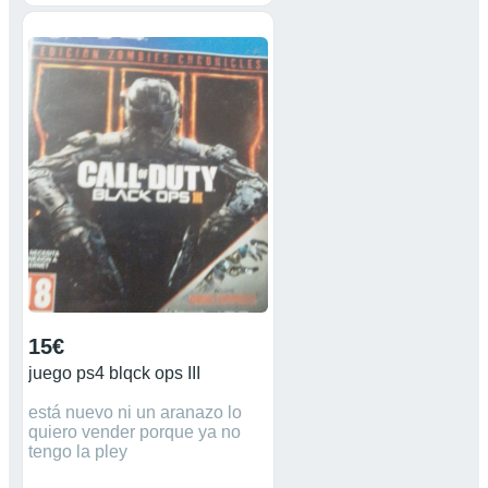
Precio NO NEGOCIABLE. Si
no está reservado, está
disponible ✅ Más anuncios de
consolas retro en mi perfil.
Máquina consolas
videojuegos Nintendo Super
Nintendo SNES nintendo 64
nes nasa ds lite juegos
gameboy advance Playstation
Ps1 PsX Ps2 Ps3 Ps4 game
boy poket gameboycolor
XBOX360 PSP Sega
Megadrive Atari 2600
15€
juego ps4 blqck ops III
está nuevo ni un aranazo lo
quiero vender porque ya no
tengo la pley