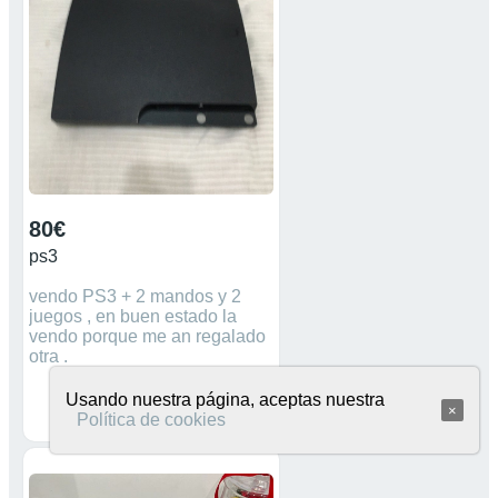
80€
ps3
vendo PS3 + 2 mandos y 2
juegos , en buen estado la
vendo porque me an regalado
otra .
Usando nuestra página, aceptas nuestra
×
Política de cookies