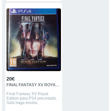
20€
FINAL FANTASY XV ROYAL EDITION PS4
Final Fantasy XV Royal
Edition para PS4 precintado.
Sólo hago envíos.