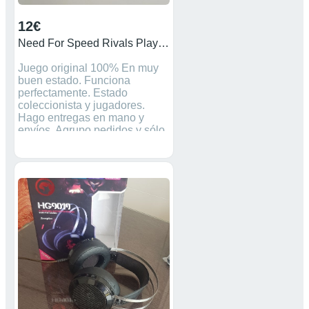
12€
Need For Speed Rivals Playstation PS4
Juego original 100% En muy
buen estado. Funciona
perfectamente. Estado
coleccionista y jugadores.
Hago entregas en mano y
envíos. Agrupo pedidos y sólo
pagas un gasto de envío.
Precio NO NEGOCIABLE. Si
no está reservado, está
disponible ✅ Más anuncios de
consolas retro en mi perfil.
Máquina consolas
videojuegos Nintendo Super
Nintendo SNES nintendo 64
nes nasa ds lite juegos
gameboy advance Playstation
Ps1 PsX Ps2 Ps3 Ps4 game
boy poket gameboycolor
XBOX360 PSP Sega
Megadrive Atari 2600