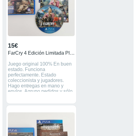
15€
FarCry 4 Edición Limitada Playstation Ps4
Juego original 100% En buen
estado. Funciona
perfectamente. Estado
coleccionista y jugadores.
Hago entregas en mano y
envíos. Agrupo pedidos y sólo
pagas un gasto de envío.
Precio NO NEGOCIABLE. Si
no está reservado, está
disponible ✅ Más anuncios de
consolas retro en mi perfil.
Máquina consolas
videojuegos Nintendo Super
Nintendo SNES nintendo 64