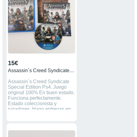
nes nasa ds lite juegos
gameboy advance Playstation
Ps1 PsX Ps2 Ps3 Ps4 game
boy poket gameboycolor
XBOX360 PSP Sega
Megadrive Atari 2600
15€
Assassin´s Creed Syndicate Playstation Ps4
Assassin´s Creed Syndicate
Special Edition Ps4. Juego
original 100% En buen estado.
Funciona perfectamente.
Estado coleccionista y
jugadores. Hago entregas en
mano y envíos. Agrupo
pedidos y sólo pagas un gasto
de envío. Precio NO
NEGOCIABLE. Si no está
reservado, está disponible ✅