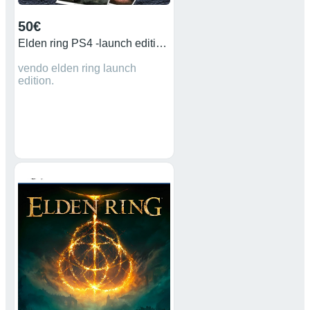
50€
Elden ring PS4 -launch edition-
vendo elden ring launch
edition.