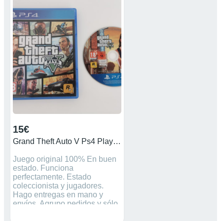
Más anuncios de consolas
retro en mi perfil. Máquina
consolas videojuegos
Nintendo Super Nintendo
SNES nintendo 64 nes nasa
ds lite juegos gameboy
advance Playstation Ps1 PsX
Ps2 Ps3 Ps4 game boy poket
gameboycolor XBOX360 PSP
Sega Megadrive Atari 2600
15€
Grand Theft Auto V Ps4 Playstation
Juego original 100% En buen
estado. Funciona
perfectamente. Estado
coleccionista y jugadores.
Hago entregas en mano y
envíos. Agrupo pedidos y sólo
pagas un gasto de envío.