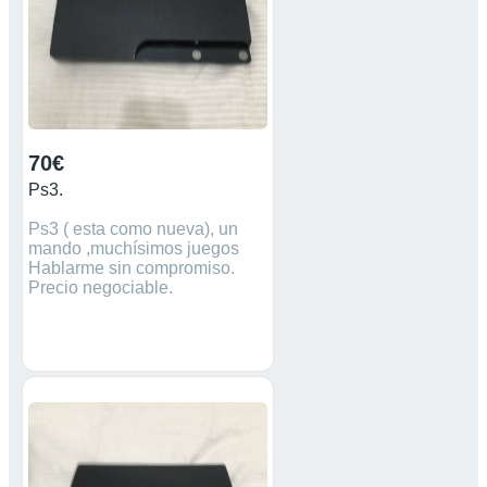
70€
Ps3.
Ps3 ( esta como nueva), un
mando ,muchísimos juegos
Hablarme sin compromiso.
Precio negociable.