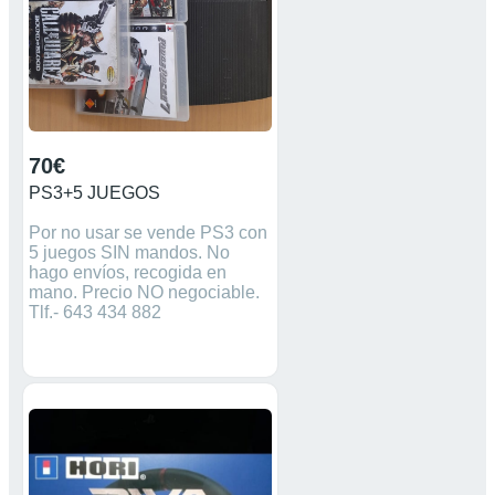
70€
PS3+5 JUEGOS
Por no usar se vende PS3 con
5 juegos SIN mandos. No
hago envíos, recogida en
mano. Precio NO negociable.
Tlf.- 643 434 882