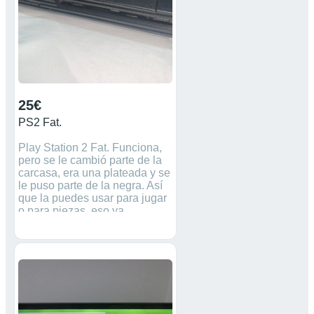
25€
PS2 Fat.
Play Station 2 Fat. Funciona,
pero se le cambió parte de la
carcasa, era una plateada y se
le puso parte de la negra. Así
que la puedes usar para jugar
o para piezas, eso ya
dependerá de ti. Incluyo el
cable de la alimentación
eléctrica y el de las tres
clavijas, algo sucios ya por el
tiempo que tienen pero
operativos. En cualquier caso
luego no acepto devoluciones
porque todo queda explicado.