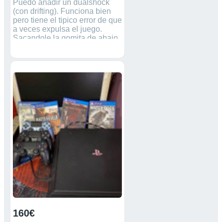
Puedo añadir un dualshock
(con drifting). Funciona bien
pero tiene el tipico error de que
a veces expulsa el juego.
Sacandole la gomita de abajo
se soluciona. La vendo porque
me he pasado a la nueva
generacion. La guardo en la
caja de una PS5.
160€