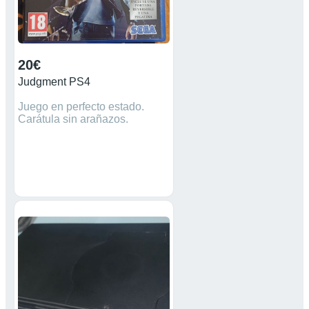
20€
Judgment PS4
Juego en perfecto estado.
Carátula sin arañazos.