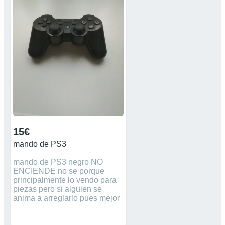
15€
mando de PS3
mando de PS3 negro NO
ENCIENDE no se porque
principalmente lo vendo para
piezas pero si alguien se
anima a arreglarlo pues mejor