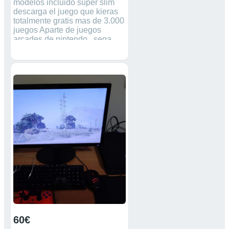
modelos incluido super slim
descarga el juego que kieras
totalmente gratis mas de 3.000
juegos Aparte de juegos
arcades de nintendo , sega ,
super nintendo ,neo geo etc
etc
60€