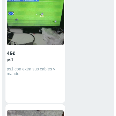
Mira mi perfil para ver más
artículos relacionados. #PSP
#Play Station #Capcom #WII
#XBOX #Game Cube
#Dreamcast #Megadrive
#Arcade #Gameboy #PS Vita
#Super Mario #Fornite #Zelda
#Resident Evil #Namco
#Pokemon #Street Figther
#Soul Blade #Silent Hill
45€
ps1
ps1 con extra sus cables y
mando