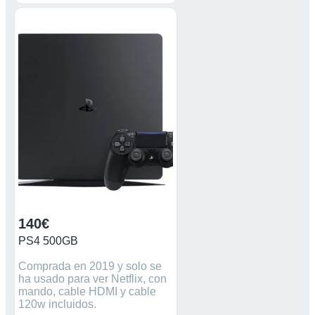
15€
140€
PS4 500GB
Comprada en 2019 y solo se
ha usado para ver Netflix, con
mando, cable HDMI y cable
120w incluidos.