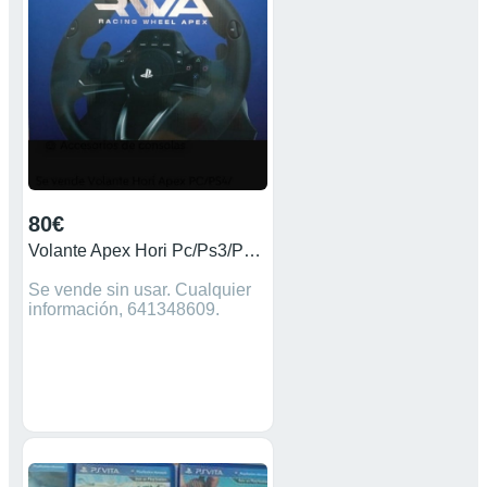
80€
Volante Apex Hori Pc/Ps3/Ps4/Ps5
Se vende sin usar. Cualquier
información, 641348609.