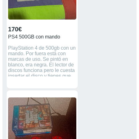
170€
PS4 500GB con mando
PlayStation 4 de 500gb con un
mando. Por fuera está con
marcas de uso. Se pintó en
blanco, era negra. El lector de
discos funciona pero le cuesta
insertar el disco y tienes que
ayudarlo. El botón de
extracción de disco no
funciona (puedes expulsarlo
con el mando desde el menú).
Se ha cambiado la pasta
térmica (se ha puesto una de
buena calidad) y se han
limpiado todos los
componentes, es silenciosa.
Se regalan los juegos MotoGP
20 y Pro Evolution Soccer