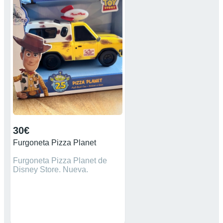
#alquiler de furgon para
mudanza . # Fugoneta para
transportes. # alquiler de
furgon grande .
30€
Furgoneta Pizza Planet
Furgoneta Pizza Planet de
Disney Store. Nueva.