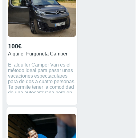
minimo 3 dias y verano 7 dias .
Precio; Julio y Agosto 140 x
dia, temporada media y
puentes 110 x dia y baja 90 x
dia. Tambien se vende.49.000
€.contacto ;watssap
636636055
100€
Alquiler Furgoneta Camper
El alquiler Camper Van es el
método ideal para pasar unas
vacaciones espectaculares
para de dos a cuatro personas.
Te permite tener la comodidad
de una autocaravana pero en
un espacio más reducido.
Alquila una de nuestras
furgoneta camper y disfruta del
camino. Nuevas, totalmente
equipadas y con garantía de
reserva. Llámame al 621 225
690, también whatsap! Alquilo
Camper Lleida, Zaragoza y