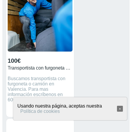
Huesca.
100€
Transportista con furgoneta Valencia
Buscamos transportista con
furgoneta o camión en
Valencia. Para mas
información escríbenos en
600014679!
Usando nuestra página, aceptas nuestra
×
Política de cookies