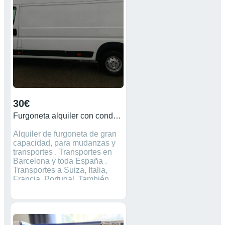
Illescas, Toledo. Todo
perfectamente protegido
Contactar a través del teléfono
móvil. Precios desde 30 €
30€
Furgoneta alquiler con conductor
Alquiler de furgoneta de gran
capacidad, para mudanzas y
transportes . Transportes en
Barcelona y toda España .
Transportes a Suiza, Italia,
Francia, Portugal. También
realizamos portes rápidos a
partir de 30€. Puntualidad y
seriedad. contacto 677219453.
# alquiler de furgoneta en
Barcelona con conductor.