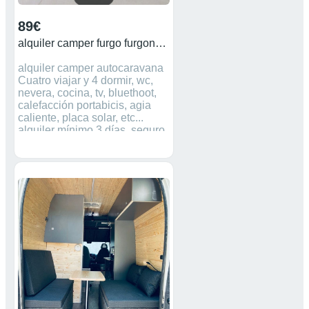
89€
alquiler camper furgo furgoneta autocaravana
alquiler camper autocaravana
Cuatro viajar y 4 dormir, wc,
nevera, cocina, tv, bluethoot,
calefacción portabicis, agia
caliente, placa solar, etc...
alquiler mínimo 3 días. seguro
a todo riesgo incluido. FIANZA
DE 450€ precios: (no
negociables) -Fin de semana
(excepto puentes +80€)
(viernes a domingo) 295€ -
Semana entera (89€/dia) -
Quinzena entera (89€/dia) -
Precio dia Navidad, semana
santa y verano (115€/dia.) -km
ilimitados -mascotas se cobra
70€ limpieza extra (pelos, etc..)
Edad mínima para alquiler
mayores de 25 años, carnet
652436887 Modelo: Ducato