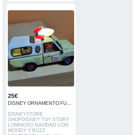
25€
DISNEY ORNAMENTO FURGONETA PLANET EXPRESS ADORNO
DISNEYSTORE
SHOPDISNEY TOY STORY
LUMINOSO NAVIDAD CON
WOODY Y BUZZ