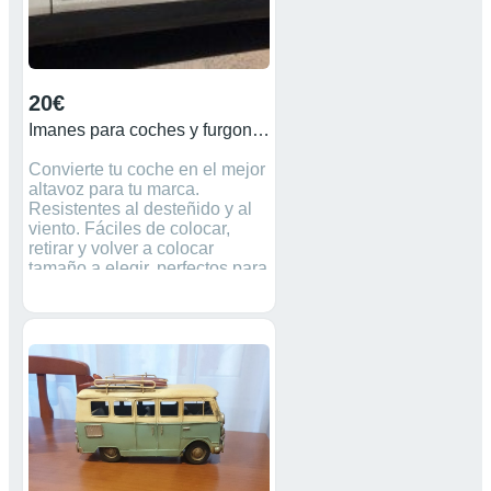
20€
Imanes para coches y furgonetas publicidad
Convierte tu coche en el mejor
altavoz para tu marca.
Resistentes al desteñido y al
viento. Fáciles de colocar,
retirar y volver a colocar
tamaño a elegir, perfectos para
coches, camiones o furgonetas
Imán de 0,85 mm con
esquinas redondeadas de
media pulgada Diseñados
para uso exclusivo en
superficies metálicas.
Personalizamos con tu logo e
información de su empresa.
¡Deja que tu mensaje llegue a
todos! Fácilmente despegable.
Duradero. Muestra tu marca