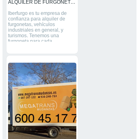
ALQUILER DE FURGONETAS CON OPCIÓN A COMPRA
Iberfurgo es tu empresa de
confianza para alquiler de
furgonetas, vehículos
industriales en general, y
turismos. Tenemos una
furgoneta para cada
necesidad, todo tipo de
volúmenes y pasajeros.
Terrassa, Sabadell, Barcelona,
Hospitalet, Castelldefels,
Sitges, Cunit, Cubelles,
Calafell, Sant Pere de Ribes,
Vilafranca del Penedès,
Vilanova i la Geltrú, Tarragona.
Alquiler con opción a compra,
desde 45€+ IVA/día. Échale un
vistazo a nuestra web
iberfurgo.com para conocer la
flota y los precios. O bien,
puede consultarnos por
teléfono y le daremos
presupuesto personalizado.