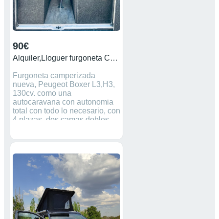
Combi 33 l2h2 Año: 2021 Km:
20000 Número de asientos: 4
90€
Alquiler,Lloguer furgoneta Camper,Autocaravana.
Furgoneta camperizada
nueva, Peugeot Boxer L3,H3,
130cv. como una
autocaravana con autonomia
total con todo lo necesario, con
4 plazas ,dos camas dobles
,wc y ducha,cocina 2
fuegos,calefacción, TV.nevera
90L. ,microondas,placa
solar300w,batería250ap,150L.
agua termo gas ,ventilación
turvovent mesa camping
exterior,asientos conductor y
copiloto giratorios con mesa
en 2 posiciones.Escalon
eléctrico .Utensilios de cocina
,ropa de cama . Alquilamos