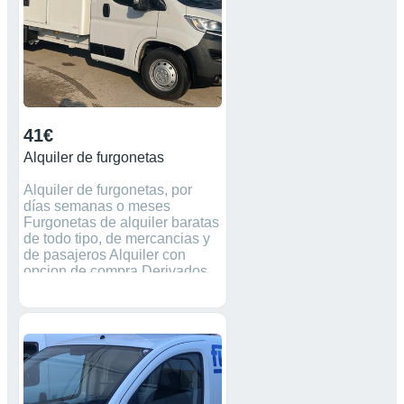
41€
Alquiler de furgonetas
Alquiler de furgonetas, por
días semanas o meses
Furgonetas de alquiler baratas
de todo tipo, de mercancias y
de pasajeros Alquiler con
opcion de compra Derivados
de turismo, furgoneta, de 9
plazas, de viajeros, camion
caja, furgon, etc. Vehiculos
nuevos. Renting de vehiculos
de todo tipo Solicita
presupuesto sin compromiso.
Desde 21€/dia. Precio para 30
días. Consultar precios para