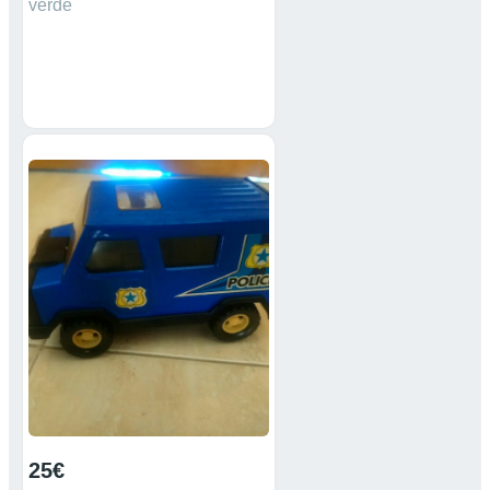
verde
25€