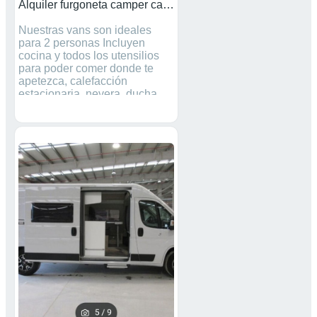
Alquiler furgoneta camper calefacción
Nuestras vans son ideales
para 2 personas Incluyen
cocina y todos los utensilios
para poder comer donde te
apetezca, calefacción
estacionaria, nevera, ducha
fría, fregadero, sofá que se
transforma en cama y una
terraza en el techo para ver el
sunset! *Se recogen en Sant
Vicenç de Castellet* (45 min
de Barcelona). 85€ / día.
Reserva mínima 2 noches.
Fianza de 300€. - La *reserva
básica incluye 100kms/día*.
km extra: 0.25€ - Kms
ilimitados: 15€/día Se debe
incluir 15 € / noche para el
seguro con un mínimo de 50 €.
Puedes preguntar por nuestros
extras. INSTAGRAM
@tartaruga.vans