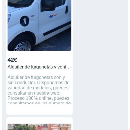
menos días. Consulta
condiciones sin compromiso
vehiculos a todo riesgo
656988294 937190232
42€
Alquiler de furgonetas y vehículos industriales
Alquiler de furgonetas con y
sin conductor. Disponemos de
variedad de modelos, puedes
consultar en nuestra web.
Proceso 100% online, puedes
consultarnos en los numero de
teléfono nuestra central 902 84
83 32, o escribirnos en el
WhatsApp al +34 622 880 645
estaríamos alegre en ayudarte.
Ofrecemos descuentos y nos