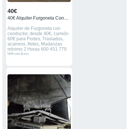
40€
40€ Alquiler Furgoneta Conductor 600451779
Alquiler de Furgoneta con
conductor, desde 40€, camión
60€ para Portes, Traslados,
acarreos, fletes, Mudanzas
mínimo 2 Horas 600 451 779
WhatsApp