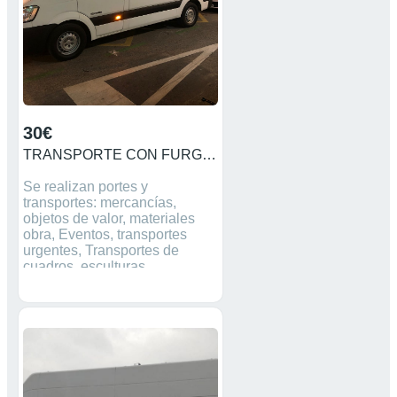
30€
TRANSPORTE CON FURGONETA
Se realizan portes y
transportes: mercancías,
objetos de valor, materiales
obra, Eventos, transportes
urgentes, Transportes de
cuadros, esculturas.
Transporte y montaje de
mobiliario. Fuenlabrada, Las
Rozas, Majadahonda,
Pozuelo, Boadilla, Getafe,
Leganes, Pinto, Mostoles,
Alcorcón, Humanes,
Alcobendas, Alcalá Henares,
Galapagar, Torrelodones,