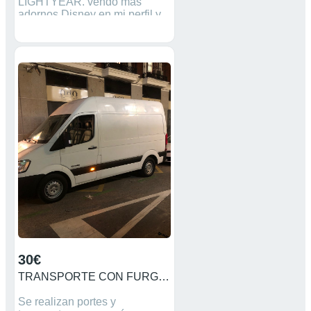
LIGHTYEAR. vendo más
adornos Disney en mi perfil y
hago descuento por cantidad.
30€
TRANSPORTE CON FURGONETA
Se realizan portes y