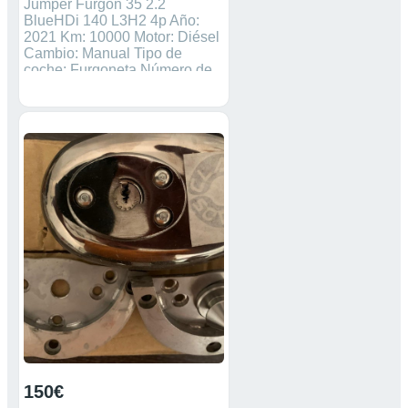
Jumper Furgón 35 2.2
BlueHDi 140 L3H2 4p Año:
2021 Km: 10000 Motor: Diésel
Cambio: Manual Tipo de
coche: Furgoneta Número de
asientos: 3 Número de
puertas: 4 140.0 CV OFERTA
MONTAJE PANELADOS
PARA TODAS LAS
FURGONETAS Desde 118€
pregunta presupuesto exacto
para su vehículo sin
compromiso. Ford Transit
Connect, Transit, custom,
Courier, Citroen berlingo,
Nemo, Jumpy, jumper,
Peugeot Partner, Bipper,
expert, boxer, Renault Kangoo,
traffic, Fiat doblo, fiorino,
Scudo, Opel combo, dacia
Docker, mercedes citan,
Sprinter, Vito, Volkswagen
Caddy Alejandro 647348447
150€