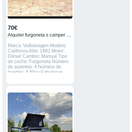
70€
Alquiler furgoneta s camper Volkswagen California
Marca: Volkswagen Modelo:
California Año: 1991 Motor:
Diésel Cambio: Manual Tipo
de coche: Furgoneta Número
de asientos: 4 Número de
puertas: 4 80cv Fabulosas
Furgos Volkswagen California
con todo lo necesario para
pasar unos dias inolvidables
en la naturaleza!!! Totalmente
equipada con nevera,
fregadero, techo hidráulico
elevable, deposito aguas
limpias y aguas grises, toldo,
mesa interior y otra exterior
con 4 taburetes, ducha
exterior,mucho espacio y