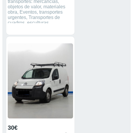
transportes: mercancías,
objetos de valor, materiales
obra, Eventos, transportes
urgentes, Transportes de
cuadros, esculturas.
Transporte y montaje de
mobiliario. Fuenlabrada, Las
Rozas, Majadahonda,
Pozuelo, Boadilla, Getafe,
Leganes, Pinto, Mostoles,
Alcorcón, Humanes,
Alcobendas, Alcalá Henares,
Galapagar, Torrelodones,
Illescas, Toledo. Todo
perfectamente protegido
Contactar a través del teléfono
móvil. Precios desde 30 €
30€