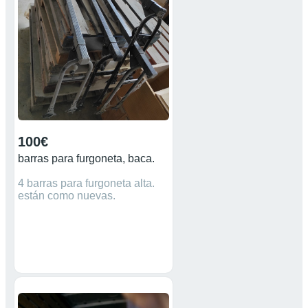
de cabina giratorios. Marzo
80€ día. Abril (excepto
puentes) 90€ día. Descuentos
a partir de 7 días de alquiler
Posibilidad de entrega a
domicilio. Desinfectado con
ozono antes y después de
cada alquiler
100€
barras para furgoneta, baca.
4 barras para furgoneta alta.
están como nuevas.