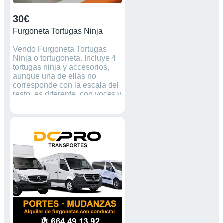
30€
Furgoneta Tortugas Ninja
Vendo Furgoneta Tortugas
Ninja o tortugoneta. Incluye 4
tortugas ninja y accesorios,
aunque una de ellas no
corresponde con la escala del
resto, es diferente, con voces y
sonido. Están en perfecto
estado, casi sin uso