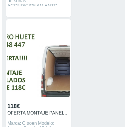
personas.
ACONDICIONAMIENTO
TOTAL: Placa solar para total
independencia energética, gas
,agua caliente, calefacción
estacionaria y aire
acondicionado delantero.
EQUIPAMIENTO PREMIUM:
Cocina completa, nevera 85L,
baño con ducha interior, ducha
exterior, 1 cama 180x135, 1
cama elevable 170x130,
asientos giratorios, 2 salones,
claraboyas, inversor corriente,
toma 220v, puertos USB, toldo,
portabicicletas, TV, utensilios
de cocina, ropa de cama y
baño. Precios según
temporada, mas información
en el Tlfno 644 90 13 84
(whatsapp).
118€
OFERTA MONTAJE PANELADOS PARA TODAS LAS FURGONETAS
Marca: Citroen Modelo: