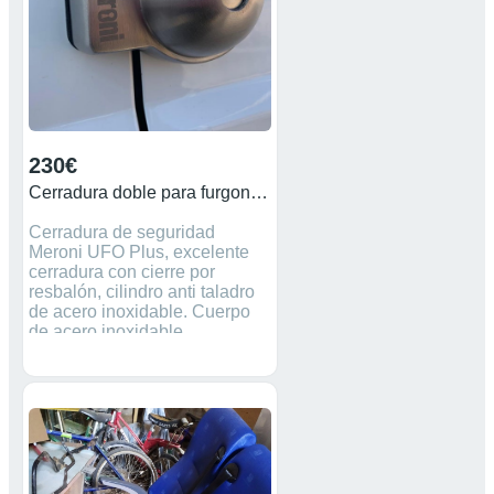
230€
Cerradura doble para furgoneta UFO Plus
Cerradura de seguridad
Meroni UFO Plus, excelente
cerradura con cierre por
resbalón, cilindro anti taladro
de acero inoxidable. Cuerpo
de acero inoxidable
ultrarrsistente. Incluye doble
cerradura con misma llave
para su montaje en la parte
posterior y en la corredera. (Iva
incluido) Cierre de seguridad.
Cerrojo de seguridad.