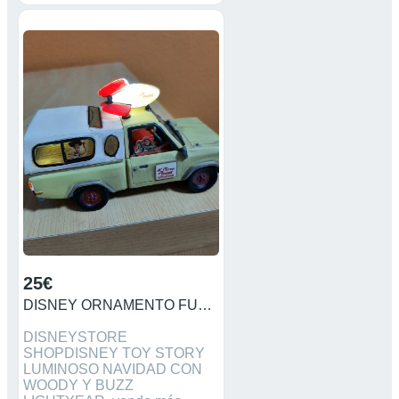
25€
DISNEY ORNAMENTO FURGONETA PLANET EXPRESS ADORNO
DISNEYSTORE
SHOPDISNEY TOY STORY
LUMINOSO NAVIDAD CON
WOODY Y BUZZ