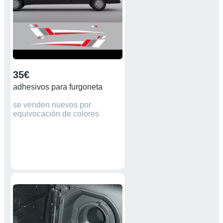
35€
adhesivos para furgoneta
se venden nuevos por
equivocación de colores