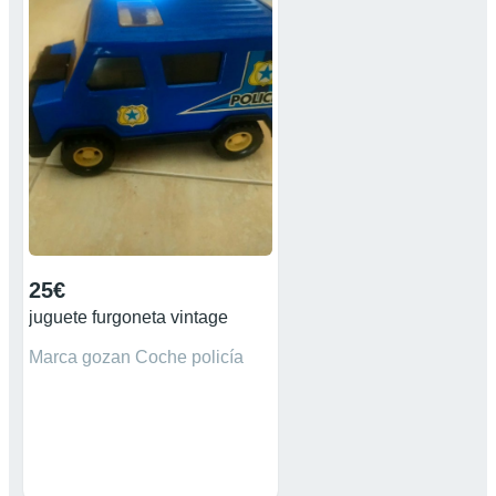
completos. Portes
económicos. Traslados de
motos. Máquinas tragaperras.
Mini Mudanzas. Montajes de
muebles. Punto limpio.
Servicio de Almacenaje.
Portes Rápidos. Bizum.
Trasferencia. Efectivo. Cheque
Restaurante.
25€
juguete furgoneta vintage
Marca gozan Coche policía