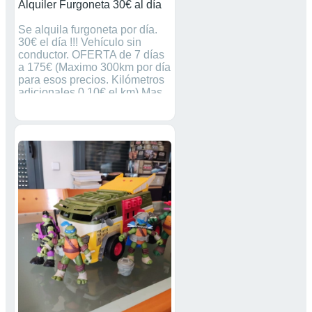
Alquiler Furgoneta 30€ al día
Se alquila furgoneta por día.
30€ el día !!! Vehículo sin
conductor. OFERTA de 7 días
a 175€ (Maximo 300km por día
para esos precios. Kilómetros
adicionales 0,10€ el km) Mas
kilometraje consultar. Hora de
recogida desde las 8 de la
Mañana Hora de devolución
hasta las 20:00h del mismo
día. (O hasta las 8:00 del día
seguiente) FIANZA 50€
Estamos en Dos Hermanas
(Sevilla) Calle Cañalejos 36
(junto a Todo Laboral y
Simplificando)