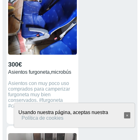
300€
Asientos furgoneta,microbús
Asientos con muy poco uso
comprados para camperizar
furgoneta muy bien
conservados. #furgoneta
#camper #microbus #auto bus
Usando nuestra página, aceptas nuestra
×
Política de cookies