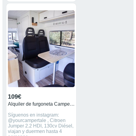
109€
Alquiler de furgoneta Camper L3H2
Síguenos en instagram:
@yourcampertale , Citroen
Jumper 2.2 HDI, 130cv Diésel,
viajan y duermen hasta 4