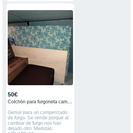
83 32, o escribirnos en el
WhatsApp al +34 622 880 645
estaríamos alegre en ayudarte.
Ofrecemos descuentos y nos
adaptamos a tu presupuesto
50€
Colchón para furgoneta camper
Genial para un camperizado
de furgo. Se vende porque al
cambiar de furgo nos han
dejado otro. Medidas: