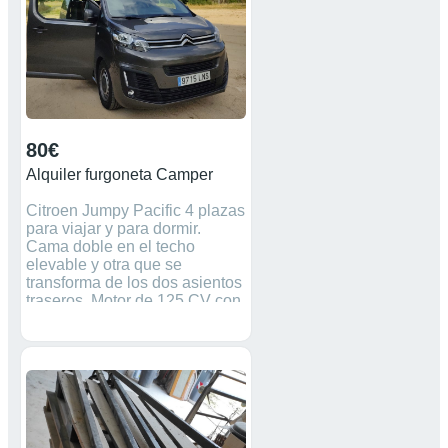
armarios para guardar
ropa,comida o todo lo que
querais llevar, lunas tintadas
para maxima intimidad,
asientos piloto y copiloto
giratorios, dos camas, viajan 4
duermen 4, conversor a 220
80€
Alquiler furgoneta Camper
Citroen Jumpy Pacific 4 plazas
para viajar y para dormir.
Cama doble en el techo
elevable y otra que se
transforma de los dos asientos
traseros. Motor de 125 CV con
seis velocidades, consumo
muy bajo. Matriculada en
2021. Todo lo necesario para
tus vacaciones: Cocina de 2
fuegos, nevera, fregadero,
ducha exterior, aire
acondicionado, calefacción
estacionaria, toldo y asientos