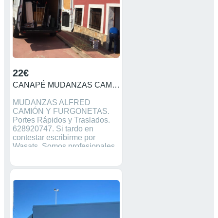
22€
CANAPÉ MUDANZAS CAMIÓN FURGONETA
MUDANZAS ALFRED
CAMIÓN Y FURGONETAS.
Portes Rápidos y Traslados.
628920747. Si tardo en
contestar escribirme por
Wasats. Somos profesionales
Traslados al Aeropuerto -
Centro de Carga Aérea.
Facilitamos ayudantes, mozos
de carga por horas o días
completos. Portes
económicos. Traslados de
motos. Máquinas tragaperras.
Mini Mudanzas. Montajes de