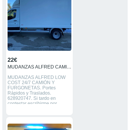
muebles. Punto limpio.
Servicio de Almacenaje.
Portes Rápidos. Bizum.
Trasferencia. Efectivo. Cheque
Restaurante.
22€
MUDANZAS ALFRED CAMIÓN FURGONETA
MUDANZAS ALFRED LOW
COST 24/7 CAMIÓN Y
FURGONETAS. Portes
Rápidos y Traslados.
628920747. Si tardo en
contestar escribirme por
Wasats. Somos profesionales
Traslados al Aeropuerto -
Centro de Carga Aérea.
Facilitamos ayudantes, mozos
de carga por horas o días