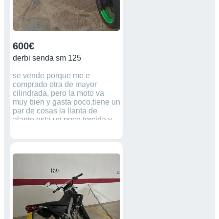
600€
derbi senda sm 125
se vende porque me e
comprado otra de mayor
cilindrada, pero la moto va
muy bien y gasta poco.tiene un
par de cosas la llanta de
alante esta un poco torcida y
en carretera vivra, y un ruido
en 2 pero va bien.de hay su
precio,se puede ver y probar
sin ningún compromiso