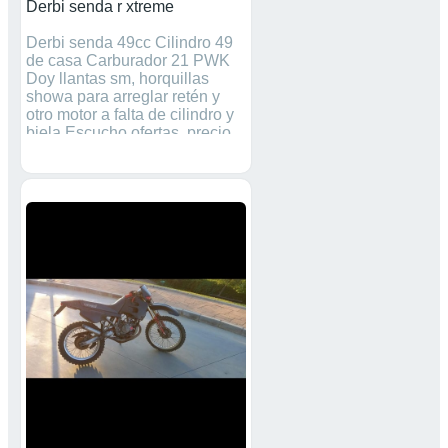
Derbi senda r xtreme
Derbi senda 49cc Cilindro 49
de casa Carburador 21 PWK
Doy llantas sm, horquillas
showa para arreglar retén y
otro motor a falta de cilindro y
biela Escucho ofertas, precio
negociable