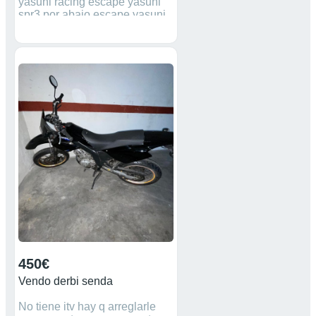
yasuni racing escape yasuni
spr3 por abajo escape yasuni
hm cross no mareante
solamente interesados no se
vende nada suelto. palabras
clave metrakit polini yasuni
voca italkit
450€
Vendo derbi senda
No tiene itv hay q arreglarle