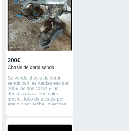
200€
Chasis de derbi senda
Se vende chasis de derbi
senda con las ruedas eso son
200€ las dos cosas y las
demás cosas tienen otro
precio , tubo de escape por
abajo o por arriba , plásticos ,
horquillas y más cosas . Precio
negociable . No hago envíos