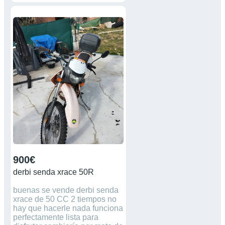
hay que cambiar pastillas de
freno delanteras. esta como se
ve en las fotos no preguntar
tonterías doy la cancha lateral
original pero hay que repararla
por eso lleva esa. no
gilipollezes ni tonterías no sale
sin transferir no negociable.
tengo todas las piezas de serie
menos escape.mas
información preguntar
900€
derbi senda xrace 50R
buenas se vende derbi senda
xrace de 50 CC 2 tiempos no
hay que hacerle nada funciona
perfectamente lista para