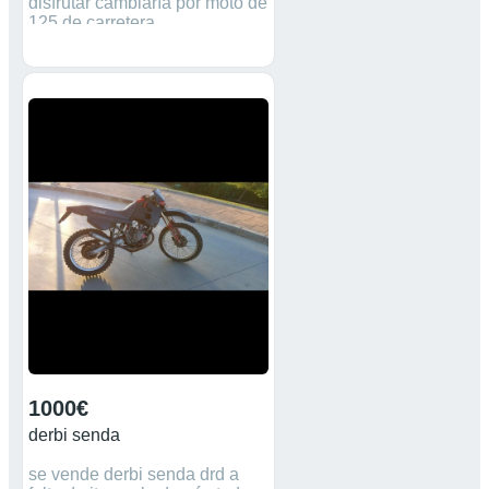
disfrutar cambiaría por moto de
125 de carretera
1000€
derbi senda
se vende derbi senda drd a