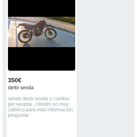
350€
derbi senda
vendo derbi senda o cambio
por vespita , cilindro no muy
católico para más información
preguntar.