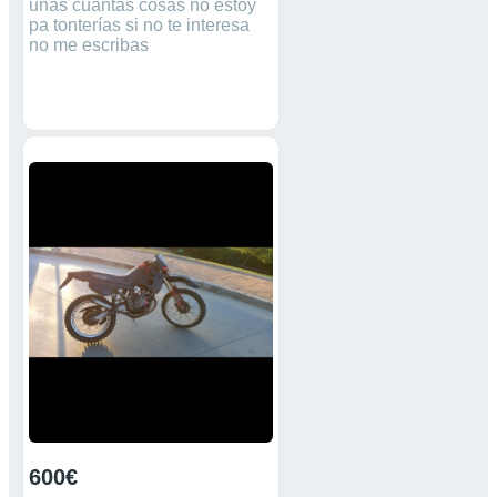
unas cuantas cosas no estoy
pa tonterías si no te interesa
no me escribas
600€