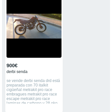
VOCA,ETC.
900€
derbi senda
se vende derbi senda drd está
preparada con 70 italkit
cigüeñal metrakit pro race
embragues metrakit pro race
escape metrakit pro race
laminas de carbono y 28 oko.
tiene itv hasta enero del 2023