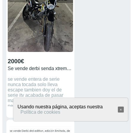
PREGUNTAR SIN
COMPROMISOS Y MANDO
MÁS FOTOS DE LA MOTO
2000€
Se vende derbi senda xtreme sm año 2017
se vende entera de serie
nunca tocada solo lleva
escape tambien doy el de
serie itv acabada de pasar
mas preguntas ablarme no
negociable
Usando nuestra página, aceptas nuestra
×
Política de cookies