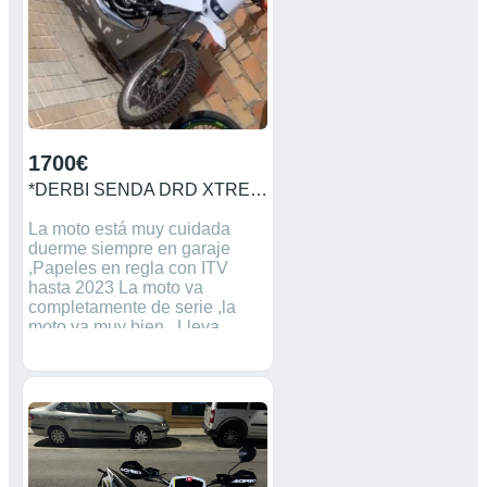
1700€
*DERBI SENDA DRD XTREME 2010*
La moto está muy cuidada
duerme siempre en garaje
,Papeles en regla con ITV
hasta 2023 La moto va
completamente de serie ,la
moto va muy bien . Lleva
escape SCR y Carburador
17’5 delorto se le daria su
escape original, 2 juegos de
cachas,2 pares de
ruedas(llantas de palo slim de
competición),
intermitentes,Portamatriculas
,2 caretas ,la moto está nueva .