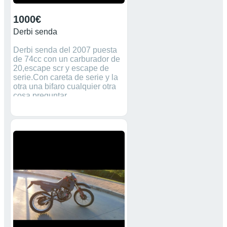
1000€
Derbi senda
Derbi senda del 2007 puesta
de 74cc con un carburador de
20,escape scr y escape de
serie.Con careta de serie y la
otra una bifaro cualquier otra
cosa preguntar.