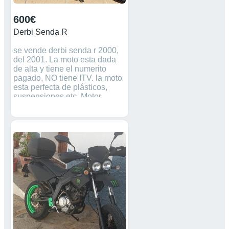
600€
Derbi Senda R
se vende derbi senda r 2000,
del 2001. La moto esta dada
de alta y tiene el numerito
pagado, NO tiene ITV. la moto
esta perfecta de plásticos,
suspensiones etc. Motor
gripado, cilindro y pistón airsal
sin estrenar, pero se le debería
comprar el cigüeñal.