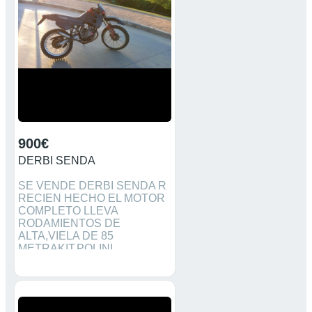
900€
DERBI SENDA
SE VENDE DERBI SENDA R
RECIEN HECHO EL MOTOR
COMPLETO LLEVA
RODAMIENTOS DE
ALTA,VIELA DE 85
METRAKIT,POLINI
EVOLUTION DE 80 CULATA
CULATIN,CAJA DE LAMINAS
8 PETALOS,CARBURADOR
24 KEING,UN ZEN POR
ABAJO DE 80,EMBRAGUES