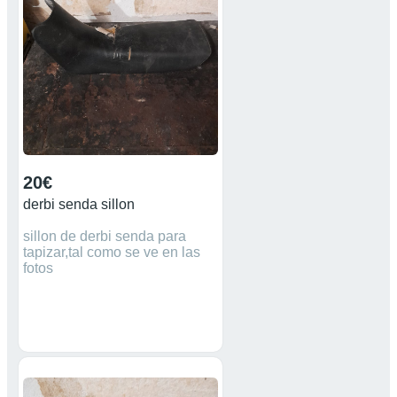
20€
derbi senda sillon
sillon de derbi senda para
tapizar,tal como se ve en las
fotos