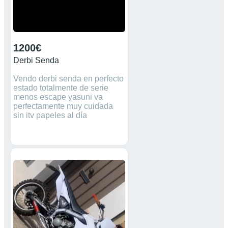
1200€
Derbi Senda
Vendo derbi senda en perfecto
estado totalmente de serie
menos escape yasuni va
perfectamente muy cuidada
sin itv papeles al día