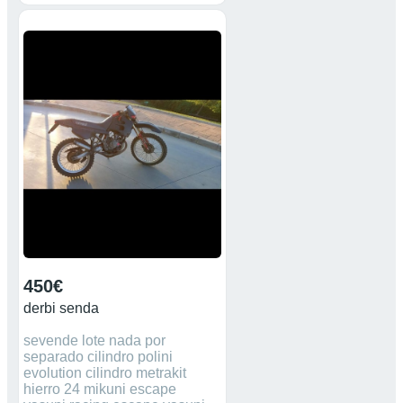
450€
derbi senda
sevende lote nada por
separado cilindro polini
evolution cilindro metrakit
hierro 24 mikuni escape