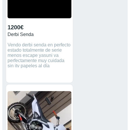
1200€
Derbi Senda
Vendo derbi senda en perfecto
estado totalmente de serie
menos escape yasuni va
perfectamente muy cuidada
sin itv papeles al día