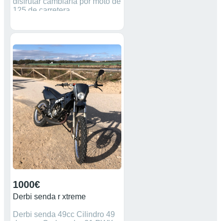
disfrutar cambiaría por moto de
125 de carretera
1000€
Derbi senda r xtreme
Derbi senda 49cc Cilindro 49