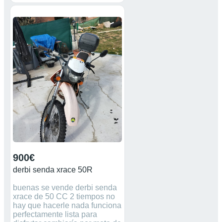
hay que cambiar pastillas de
freno delanteras. esta como se
ve en las fotos no preguntar
tonterías doy la cancha lateral
original pero hay que repararla
por eso lleva esa. no
gilipollezes ni tonterías no sale
sin transferir no negociable.
tengo todas las piezas de serie
menos escape.mas
información preguntar
900€
derbi senda xrace 50R
buenas se vende derbi senda
xrace de 50 CC 2 tiempos no
hay que hacerle nada funciona
perfectamente lista para