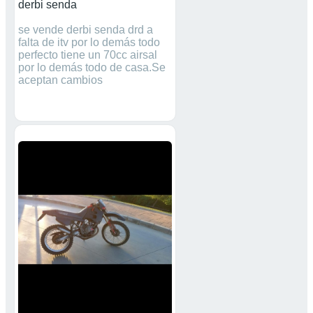
derbi senda
se vende derbi senda drd a
falta de itv por lo demás todo
perfecto tiene un 70cc airsal
por lo demás todo de casa.Se
aceptan cambios