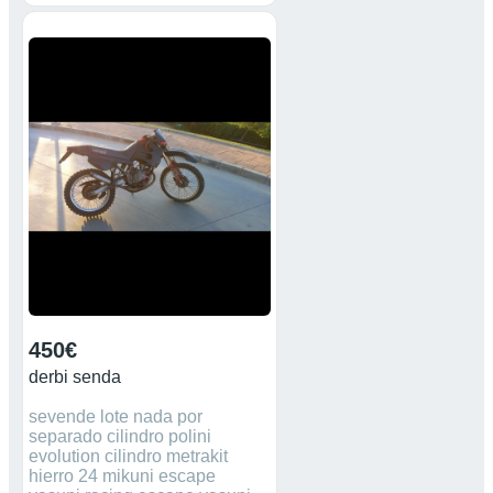
450€
derbi senda
sevende lote nada por
separado cilindro polini
evolution cilindro metrakit
hierro 24 mikuni escape