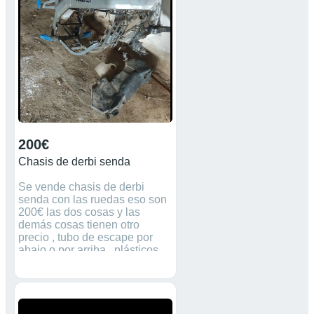
200€
Chasis de derbi senda
Se vende chasis de derbi
senda con las ruedas eso son
200€ las dos cosas y las
demás cosas tienen otro
precio , tubo de escape por
abajo o por arriba , plásticos ,
horquillas y más cosas . Precio
negociable . No hago envíos