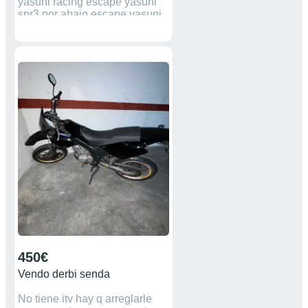
yasuni racing escape yasuni
spr3 por abajo escape yasuni
hm cross no mareante
solamente interesados no se
vende nada suelto. palabras
clave metrakit polini yasuni
voca italkit
450€
Vendo derbi senda
No tiene itv hay q arreglarle