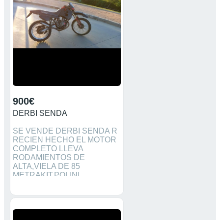
900€
DERBI SENDA
SE VENDE DERBI SENDA R
RECIEN HECHO EL MOTOR
COMPLETO LLEVA
RODAMIENTOS DE
ALTA,VIELA DE 85
METRAKIT,POLINI
EVOLUTION DE 80 CULATA
CULATIN,CAJA DE LAMINAS
8 PETALOS,CARBURADOR
24 KEING,UN ZEN POR
ABAJO DE 80,EMBRAGUES