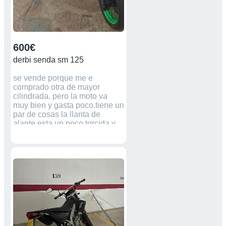
600€
derbi senda sm 125
se vende porque me e
comprado otra de mayor
cilindrada, pero la moto va
muy bien y gasta poco.tiene un
par de cosas la llanta de
alante esta un poco torcida y
en carretera vivra, y un ruido
en 2 pero va bien.de hay su
precio,se puede ver y probar
sin ningún compromiso