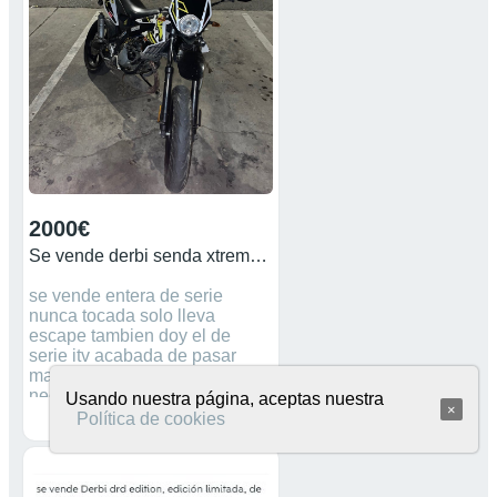
PREGUNTAR SIN
COMPROMISOS Y MANDO
MÁS FOTOS DE LA MOTO
2000€
Se vende derbi senda xtreme sm año 2017
se vende entera de serie
nunca tocada solo lleva
escape tambien doy el de
serie itv acabada de pasar
mas preguntas ablarme no
negociable
Usando nuestra página, aceptas nuestra
×
Política de cookies