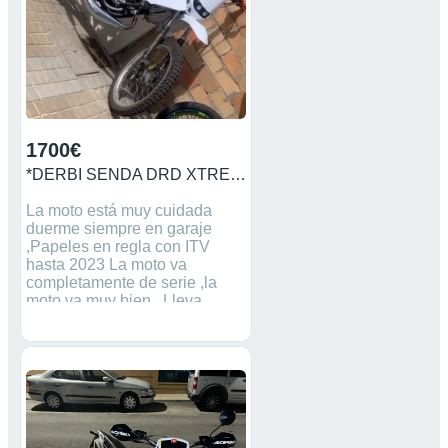
1700€
*DERBI SENDA DRD XTREME 2010*
La moto está muy cuidada
duerme siempre en garaje
,Papeles en regla con ITV
hasta 2023 La moto va
completamente de serie ,la
moto va muy bien . Lleva
escape SCR y Carburador
17’5 delorto se le daria su
escape original, 2 juegos de
cachas,2 pares de
ruedas(llantas de palo slim de
competición),
intermitentes,Portamatriculas
,2 caretas ,la moto está nueva .