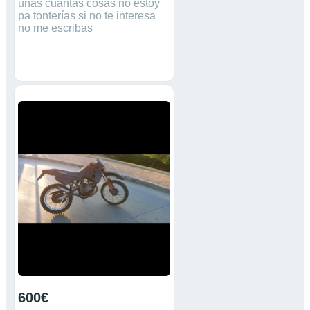
unas cuantas cosas no estoy
pa tonterías si no te interesa
no me escribas
600€