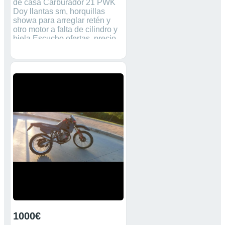
de casa Carburador 21 PWK
Doy llantas sm, horquillas
showa para arreglar retén y
otro motor a falta de cilindro y
biela Escucho ofertas, precio
negociable
1000€