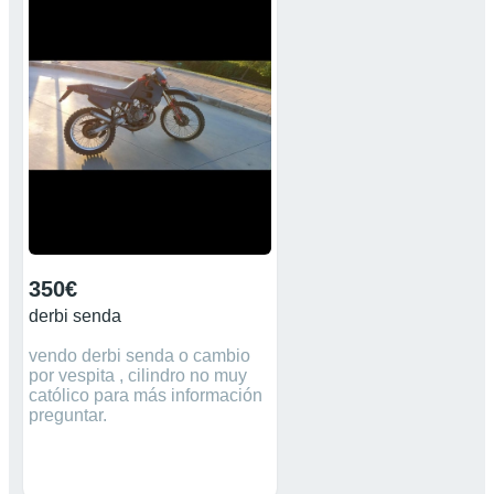
350€
derbi senda
vendo derbi senda o cambio
por vespita , cilindro no muy
católico para más información
preguntar.