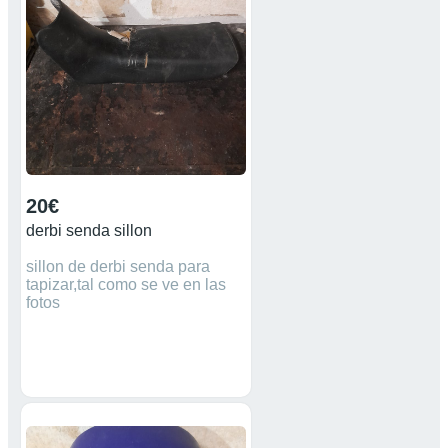
20€
derbi senda sillon
sillon de derbi senda para
tapizar,tal como se ve en las
fotos