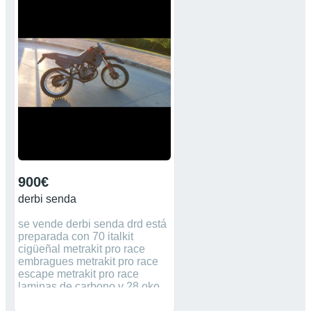
VOCA,ETC.
900€
derbi senda
se vende derbi senda drd está
preparada con 70 italkit
cigüeñal metrakit pro race
embragues metrakit pro race
escape metrakit pro race
laminas de carbono y 28 oko.
tiene itv hasta enero del 2023