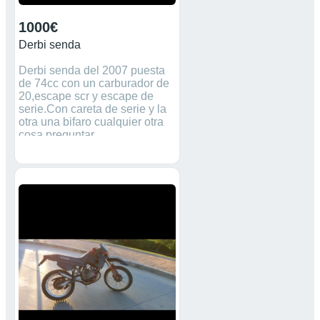
1000€
Derbi senda
Derbi senda del 2007 puesta
de 74cc con un carburador de
20,escape scr y escape de
serie.Con careta de serie y la
otra una bifaro cualquier otra
cosa preguntar.