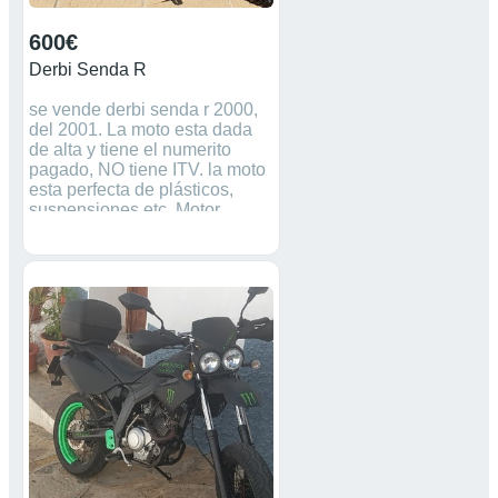
600€
Derbi Senda R
se vende derbi senda r 2000,
del 2001. La moto esta dada
de alta y tiene el numerito
pagado, NO tiene ITV. la moto
esta perfecta de plásticos,
suspensiones etc. Motor
gripado, cilindro y pistón airsal
sin estrenar, pero se le debería
comprar el cigüeñal.