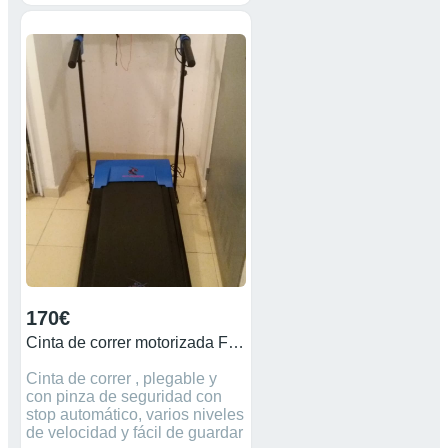
31 Kilogramos
Especificaciones Alta calidad
con tubos de acero reforzado
Almacenaje fácil Potencia:
2000W Pantalla LCD Se
pliega rápido y fácilmente
Bluetooth para música
Velocidad hasta 9 Kmph
Diseño moderno Peso máximo
de usuario 100Kgs Medidas:
1380 x 720 x 1030 mm. Peso
32 kg Pantalla LCD Consumo
de Calorías Tiempo
transcurrido Distancia
recorrida Velocidad de marcha
,Plegada queda como una
tabla de planchar. Usada tres
veces
170€
Cinta de correr motorizada FIT- FORCE 1200W
Cinta de correr , plegable y
con pinza de seguridad con
stop automático, varios niveles
de velocidad y fácil de guardar