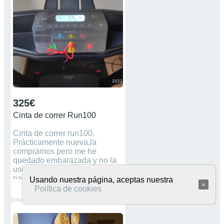
325€
Cinta de correr Run100
Cinta de correr run100.
Prácticamente nueva,la
compramos pero me he
quedado embarazada y no la
uso. Funciona fenomenal, y la
pantalla LCD muestra tiempo,
Usando nuestra página, aceptas nuestra
×
distancia, velocidad, cadencia,
Política de cookies
calorías, lpm. La velocidad
máxima es de 14 km/h y tiene
10 programas de
entrenamiento. Plegada ocupa