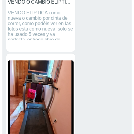
VENDO O CAMBIO ELIPTICA POR CINTA DE CORRER
VENDO ELIPTICA como
nueva o cambio por cinta de
correr, como podéis ver en las
fotos esta como nueva, solo se
ha usado 5 veces y va
perfecta, entrego libro de
instrucciones, tiene varios
programas con varios niveles
de esfuerzo. El precio de venta
es 180 euros, para cambio por
cinta de correr el precio son
200 euros. Abstenerse
mareantes.