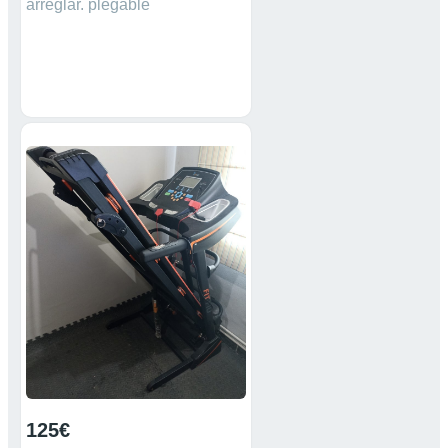
arreglar. plegable
125€