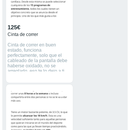
125€
Cinta de correr
Cinta de correr en buen
estado, funciona
perfectamente, solo que el
cableado de la pantalla debe
haberse oxidado, no se
arreglarlo, eso te lo dejo a ti
debido a eso no funciona la
parte de las calorias, distancia,
velocidad y tiempo. El
incremento de velocidad
funciona perfectamente y la
cinta realiza su función a la
perfección.