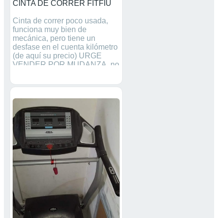
CINTA DE CORRER FITFIU
Cinta de correr poco usada,
funciona muy bien de
mecánica, pero tiene un
desfase en el cuenta kilómetro
(de aquí su precio) URGE
VENDER POR MUDANZA. no
envío, venir a recoger a Molins
de Rei Zona Vallpineda.