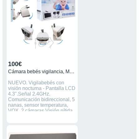
tablet o smartphone, desde
cualquier lugar con acceso a
Internet. Visión nocturna por
infrarrojos. Regalo segunda
unidad de cámara con tripode.
Unico desperfecto en el
monitor: la pestaña de apoyo
está pegada con masilla.
100€
Cámara bebés vigilancia, Moonybaby Trust 30-2 Vgil
NUEVO. Vigilabebés con
visión nocturna - Pantalla LCD
4.3".Señal 2.4GHz.
Comunicación bidireccional, 5
nanas, sensor temperatura,
VOX, 2 cámaras.Visión nítida.
Con función zoom (aumento
digital de 2x) para ver los
movimientos en detalle. La
batería puede durar hasta 8-9
horas con el modo de ahorro