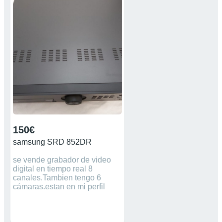
de energía VOX (mediante
activación por voz). Tecnología
inalámbrica digital privada de
2.4 GHz - Señal de alta
frecuencia garantiza 0
interferencias y privacidad,
ofrece señal de vídeo nítida
hasta 300 metros de distancia.
150€
samsung SRD 852DR
se vende grabador de video
digital en tiempo real 8
canales.Tambien tengo 6
cámaras.estan en mi perfil