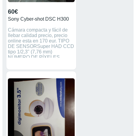
60€
Sony Cyber-shot DSC H300
Cámara compacta y fácil de
llebar calidad precio, precio
online esta en 170 eur. TIPO
DE SENSORSuper HAD CCD
tipo 1/2,3" (7,76 mm)
NÚMERO DE PÍXELES
(EFECTIVOS)20,1 MP Lente
TIPO DE LENTEObjetivo
SonyNÚMERO F
(APERTURA MÁXIMA)F3,0
(G) - 5,9 (T)DISTANCIA
FOCALf=4,5-157,5
mmÁNGULO DE VISIÓN
(EQUIVALENTE EN
FORMATO DE 35 MM)82-2
grados, 50 min (25-875 mm)23
DISTANCIA DE ENFOQUE
(DESDE LA PARTE
FRONTAL HASTA LA
LENTE)1 cm - infinito (G), 1,5