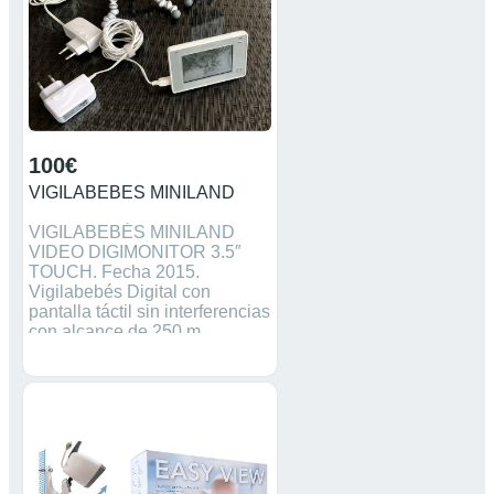
100€
VIGILABEBES MINILAND
VIGILABEBÉS MINILAND
VIDEO DIGIMONITOR 3.5″
TOUCH. Fecha 2015.
Vigilabebés Digital con
pantalla táctil sin interferencias
con alcance de 250 m.
Bidireccional (los padres
pueden hablar al bebé a
distancia). Quad View: hasta 4
cámaras. Sensor y alerta de
temperatura. Compatible con
la app eMyBaby: para ver al
bebé a través del ordenador,