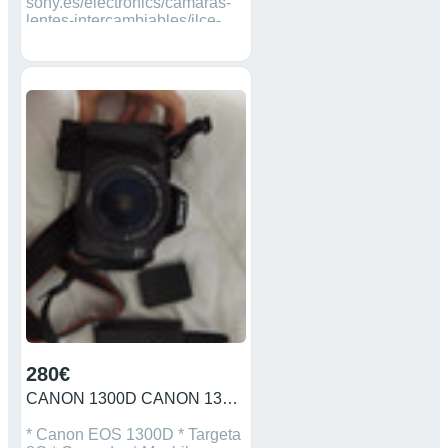
sony.es/electronics/camaras-
lentes-intercambiables/ilce-
3000k/specifications
280€
CANON 1300D CANON 1300D
* Canon EOS 1300D * Targeta