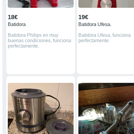
18€
19€
Batidora
Batidora Ufesa.
Batidora Philips en muy
Batidora Ufesa, funciona
buenas condiciones, funciona
perfectamente.
perfectamente.