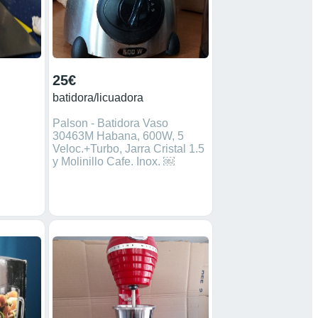
25€
batidora/licuadora
Palson - Batidora Vaso
30463M Habana, 600W, 5
Veloc.+Turbo, Jarra Cristal 1.5
y Molinillo Cafe. Inox. ￼