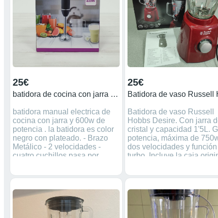
25€
25€
batidora de cocina con jarra de 600w
batidora manual electrica de
Batidora de vaso Russell
cocina con jarra y 600w de
Hobbs Desire. Con jarra 
potencia . la batidora es color
cristal y capacidad 1'5L. 
negro con plateado. - Brazo
potencia, máxima de 750w
Metálico - 2 velocidades -
dos velocidades y función
cuatro cuchillos pasa por
turbo. Incluye la caja origi
nuestra tienda en leganes y
manual de instrucciones
ven a probarlas
personalmente. sin
compromiso. te esperamos en
: Calle el charco 42 leganes .