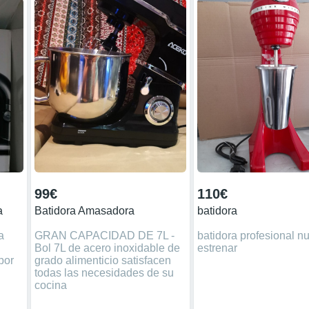
99€
110€
a
Batidora Amasadora
batidora
a
GRAN CAPACIDAD DE 7L -
batidora profesional n
Bol 7L de acero inoxidable de
estrenar
por
grado alimenticio satisfacen
todas las necesidades de su
cocina