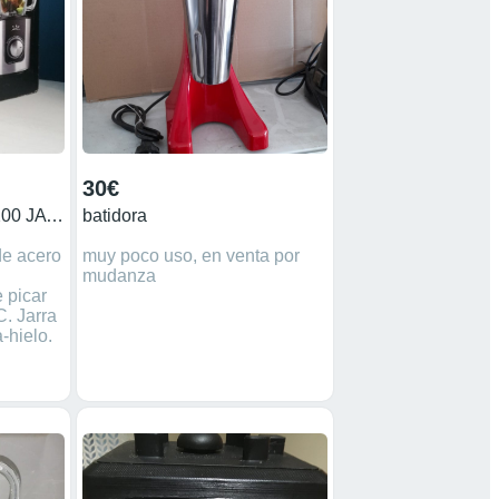
30€
Batidora de vaso BT1200 JATA
batidora
de acero
muy poco uso, en venta por
mudanza
 picar
C. Jarra
a-hielo.