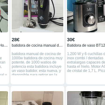
28€
30€
Batidora de vaso Russell Hobbs
batidora de cocina manual de 1000w
batidora manual de cocina de
1.200 W y 6 cuchillas 
de
1000w batidora de cocina muy
inox combi / dentadas
Gran
potente. de 1000 watios de
extralargas capaces de
,
potencia esta batidora incluye
hasta el hielo. Motor A
un vaso batidor. esta nueva. y
de cristal de 1,7 L. Pic
nal y
disponible para retirar en la
tienda de leganes. ven a verla
personalmente. calle el charco
42 leganes .