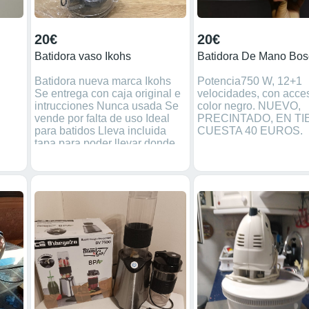
dentro de los 15 días, luego de
haber recibido el producto.
20€
20€
Batidora vaso Ikohs
Batidora nueva marca Ikohs
Potencia750 W, 12+1
Se entrega con caja original e
velocidades, con acces
intrucciones Nunca usada Se
color negro. NUEVO,
vende por falta de uso Ideal
PRECINTADO, EN TI
para batidos Lleva incluida
CUESTA 40 EUROS.
tapa para poder llevar donde
quieras y beberlo