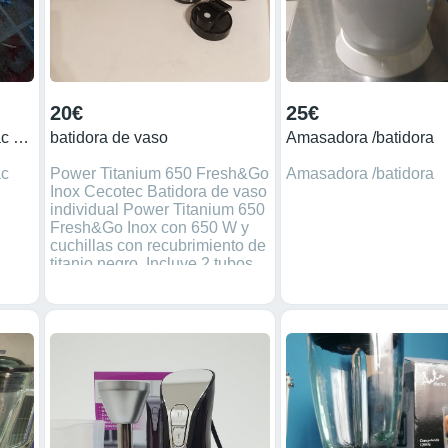
20€
25€
Batidora Multifunción Solac Nueva
batidora de vaso
Amasadora /batidora
ac
Power Titanium 650 Fresh&Go
Amasadora /batidora
Inox Cecotec Batidora de vaso
individual Power Titanium 650
Fresh&Go Inox con 650 W y
cuchillas con recubrimiento de
titanio negro. Incluye 2 tubos
refrigeradores, 2 vasos
portátiles con tapas aptas para
vacío para llevar los batidos
donde quieras y molinillo..