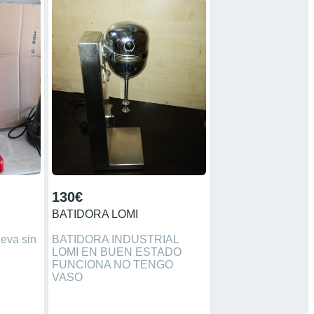
130€
BATIDORA LOMI
ueva sin
BATIDORA INDUSTRIAL
LOMI EN BUEN ESTADO
FUNCIONA NO TENGO
VASO