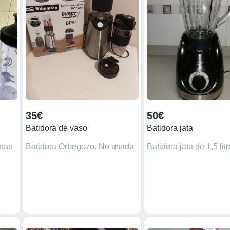
35€
50€
Batidora de vaso
Batidora jata
nas
Batidora Orbegozo. No usada
Batidora jata de 1,5 lit