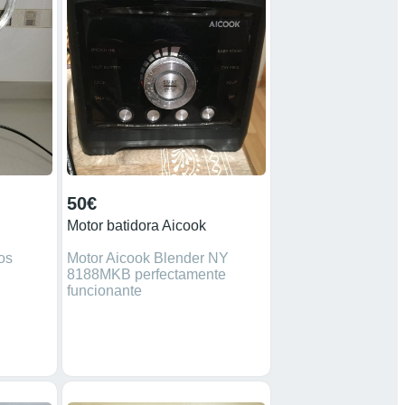
50€
Motor batidora Aicook
ros
Motor Aicook Blender NY
8188MKB perfectamente
funcionante