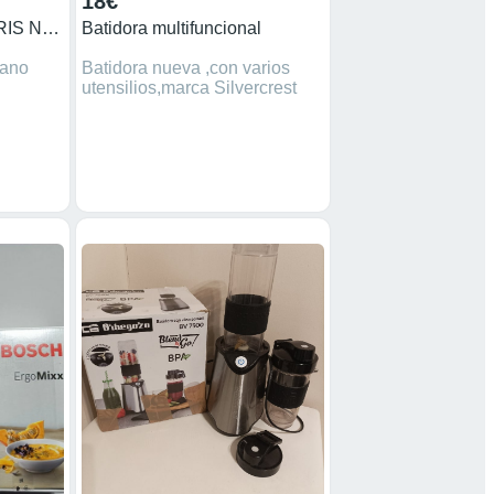
18€
FAGOR BATIDORA GRIS NUEVA
Batidora multifuncional
mano
Batidora nueva ,con varios
utensilios,marca Silvercrest