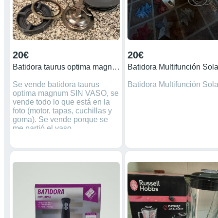
20€
20€
Batidora taurus optima magnum 1200 SIN VASO
Se vende batidora taurus
Batidora Multifunción Sol
optima magnum SIN VASO, se
vende todo lo que está en la
foto (motor, tapas, cuchillas y
goma). Se vende porque se
me partió el vaso.