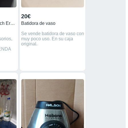
20€
Batidora De Mano Bosch ErgoMixx
Batidora de vaso
Se vende batidora de vaso con
orios,
muy poco uso. En su caja
original.
ENDA