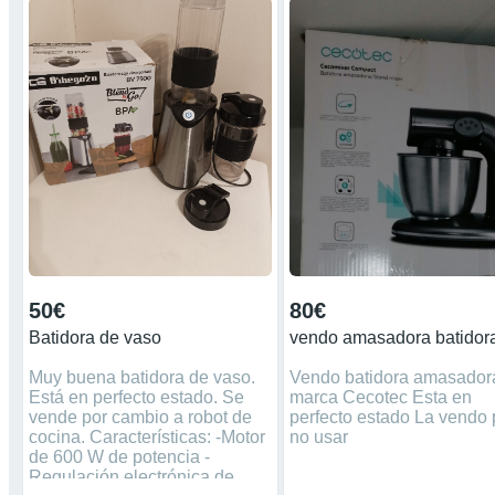
50€
80€
Batidora de vaso
vendo amasadora batidor
Muy buena batidora de vaso.
Vendo batidora amasador
Está en perfecto estado. Se
marca Cecotec Esta en
vende por cambio a robot de
perfecto estado La vendo 
cocina. Características: -Motor
no usar
de 600 W de potencia -
Regulación electrónica de