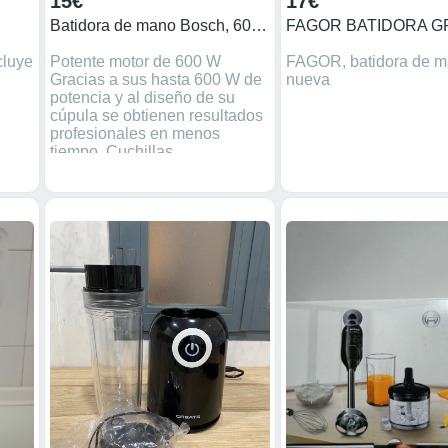
15€
17€
Batidora de mano Bosch, 600 W Nueva
cluye
Potente motor de 600 W
FAGOR, batidora de 
Gracias a sus hasta 600 W de
nueva
potencia y al diseño de su
cúpula se obtienen resultados
profesionales en menos
tiempo. Cuchillas
QuattroBlade: adiós a los
grumos Las cuchillas de cuatro
filos contribuyen a un triturado
más rápido y fino, sin
salpicaduras. Práctico
accesorio La batidora incluye
un vaso de mezclas graduado
para facilitar aún más la
preparación de los
ingredientes. Puedes
mantener las mezclas en el
mismo, ya que cuenta con
tapa. Vendemos productos
devueltos en excelente
Estado. Garantía 30 Días.
Aceptamos Devoluciones