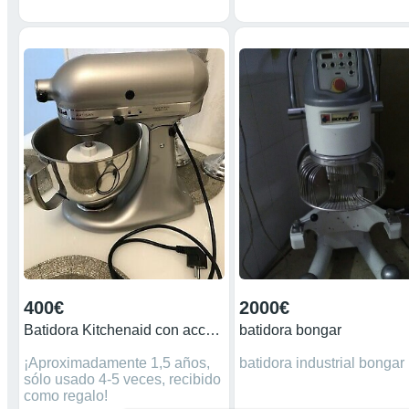
velocidad -Teclado táctil -7
funciones programadas -3
modos manuales -Jarra de
cristal de 1,5 litros -Tapa de
plástico flexible antigoteo -
Función picadora de hielo -
Vaso dosificador -Base recoge
cables -Dimensiones: 203 x
190 x 423 mm -Peso: 3,6 Kg
400€
2000€
Batidora Kitchenaid con accesorios
batidora bongar
¡Aproximadamente 1,5 años,
batidora industrial bongar
sólo usado 4-5 veces, recibido
como regalo!