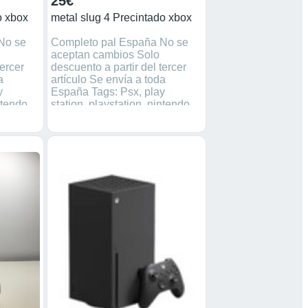
25€
o xbox
metal slug 4 Precintado xbox
No se
Completo pal España No se
aceptan cambios Solo
tercer
descuento a partir del tercer
a
artículo Se envía a toda
y
España Tags: Psx, play
ntendo,
station, playstation, nintendo,
 sega,
gamecube, dreamcast, sega,
retro, videojuegos