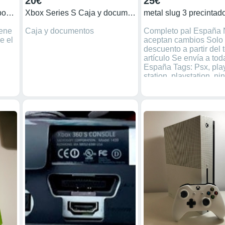
20€
25€
splinter Cell:Conviction Xbox 360
Xbox Series S Caja y documentos
metal slug 3 precintad
iene
Caja y documentos
Completo pal España 
e el
aceptan cambios Solo
descuento a partir del 
artículo Se envía a tod
España Tags: Psx, pla
station, playstation, ni
gamecube, dreamcast,
retro, videojuegos