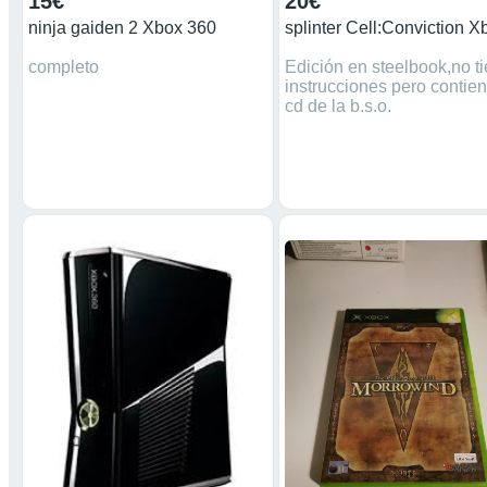
15€
20€
ninja gaiden 2 Xbox 360
completo
Edición en steelbook,no t
instrucciones pero contien
cd de la b.s.o.