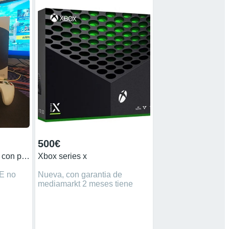
500€
Xbox Series s +Mandó con palanca y control freak
Xbox series x
E no
Nueva, con garantia de
mediamarkt 2 meses tiene