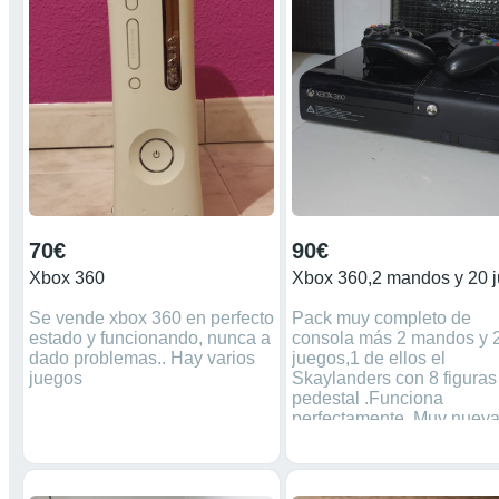
Más anuncios de consolas
retro en mi perfil. Máquina
consolas videojuegos
Nintendo Super Nintendo
SNES nintendo 64 nes nasa
ds lite juegos gameboy
advance Playstation Ps1 PsX
Ps2 Ps3 Ps4 game boy poket
gameboycolor XBOX360 PSP
Sega Megadrive Atari 2600
70€
90€
Xbox 360
Se vende xbox 360 en perfecto
Pack muy completo de
estado y funcionando, nunca a
consola más 2 mandos y 
dado problemas.. Hay varios
juegos,1 de ellos el
juegos
Skaylanders con 8 figuras
pedestal .Funciona
perfectamente .Muy nuev