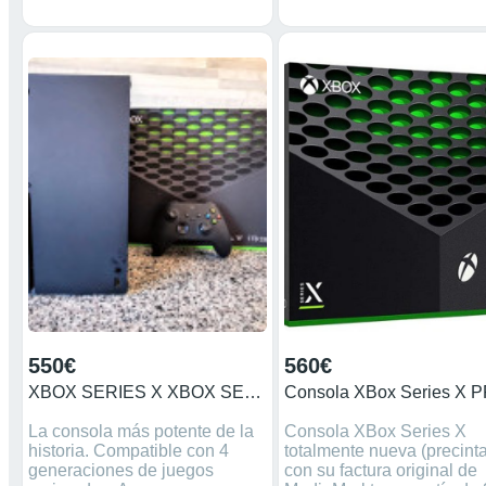
550€
560€
XBOX SERIES X XBOX SERIES X
La consola más potente de la
Consola XBox Series X
historia. Compatible con 4
totalmente nueva (precint
generaciones de juegos
con su factura original de