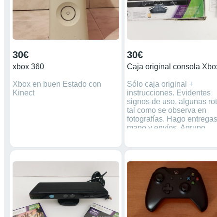
Sega Megadrive Atari 260
30€
30€
xbox 360
Xbox en buen Estado con
Sólo caja original +
Kinect
instrucciones. Evidentes
signos de uso, algunas ro
tal como se observa en
fotografías. Hago entrega
mano y envíos. Agrupo
pedidos y sólo pagas un 
de envío. Precio NO
NEGOCIABLE. Si no está
reservado, está disponibl
Más anuncios de consola
retro en mi perfil. Máquina
consolas videojuegos
Nintendo Super Nintendo
SNES nintendo 64 nes na
ds lite juegos gameboy