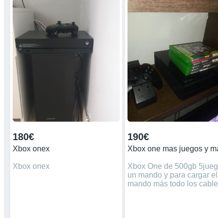
180€
190€
Xbox onex
Xbox onex
Xbox One de 500gb 5jue
un mando y para cargar el
mando más todo los cabl