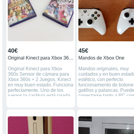
advance Playstation Ps1
Ps2 Ps3 Ps4 game boy po
gameboycolor XBOX360
Sega Megadrive Atari 260
40€
45€
Original Kinect para Xbox 360s + 2 juegos
Mandos de Xbox One
Original Kinect para Xbox
Mandos originales, muy
360s Sensor de cámara para
cuidados y en buen estad
Xbox 360s + 2 Juegos. Kinect
estético, con perfecto
en muy buen estado. Funciona
funcionamiento de botone
perfectamente. Uno de los
gatillos y palancas. Pued
juegos la carátula está rajada,
conectarse tanto a PC co
el juego no presenta ningún
consola, ya sea por bluet
daño, ( ver última foto ). Hago
o con cable microUSB.
entregas en mano y envíos.
Disponibles por separado
Agrupo pedidos y sólo pagas
varios juntos. Precio por
un gasto de envío. Precio NO
unidad, negociable.
NEGOCIABLE. Si no está
reservado, está disponible ✅