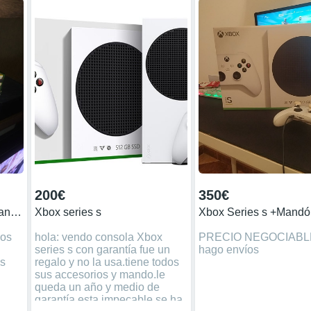
200€
350€
Xbox one mas juegos y mando y cargador de mando
Xbox series s
gos
hola: vendo consola Xbox
PRECIO NEGOCIABL
series s con garantía fue un
hago envíos
es
regalo y no la usa.tiene todos
sus accesorios y mando.le
queda un año y medio de
garantía.esta impecable.se ha