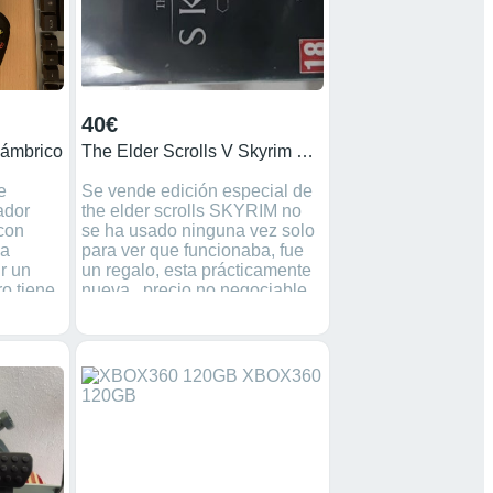
40€
ámbrico
The Elder Scrolls V Skyrim Edición Especial Xbox
e
Se vende edición especial de
ador
the elder scrolls SKYRIM no
con
se ha usado ninguna vez solo
la
para ver que funcionaba, fue
r un
un regalo, esta prácticamente
o tiene
nueva , precio no negociable,
de por
se atiende WhatsApp
uevo, su
666026795
99 sin
recio