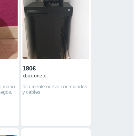
180€
xbox one x
a mano.
totalmente nueva con mandos
uegos.
y cables