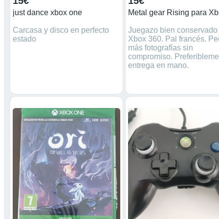
15€
15€
just dance xbox one
Carcasa y disco en perfecto
Juegazo bien conservado
estado
Xbox 360. Pal francés. Pe
más fotografías sin
compromiso. Preferibleme
entrega en mano.