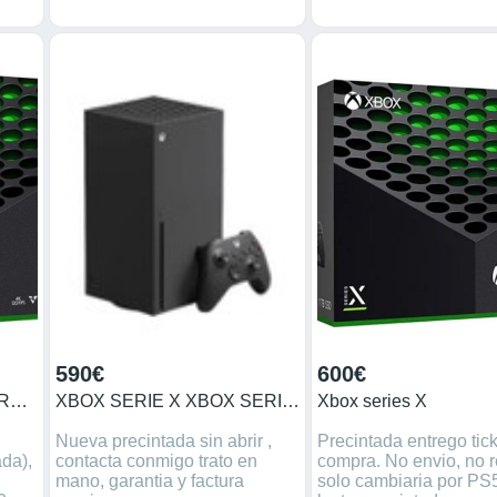
usado muy poco.
590€
600€
Consola XBox Series X PRECINTADA
XBOX SERIE X XBOX SERIE X
Xbox series X
Nueva precintada sin abrir ,
Precintada entrego tic
ada),
contacta conmigo trato en
compra. No envio, no r
mano, garantia y factura
solo cambiaria por PS