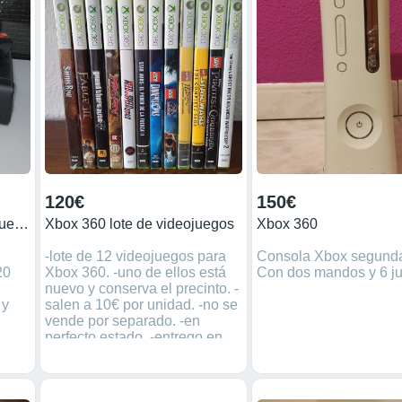
120€
150€
Xbox 360,2 mandos y 20 juegos
Xbox 360 lote de videojuegos
Xbox 360
-lote de 12 videojuegos para
Consola Xbox segund
20
Xbox 360. -uno de ellos está
Con dos mandos y 6 j
nuevo y conserva el precinto. -
 y
salen a 10€ por unidad. -no se
vende por separado. -en
a
perfecto estado. -entrego en
mano zona Sevilla capital.