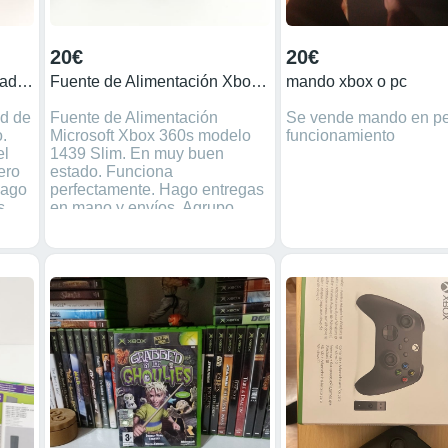
20€
20€
Mando Xbox 360s Gamepad Mad Catz con cable Negro
Fuente de Alimentación Xbox 360s modelo 1439 Slim
mando xbox o pc
d de
Fuente de Alimentación
Se vende mando en pe
.
Microsoft Xbox 360s modelo
funcionamiento
el
1439 Slim. En muy buen
ero
estado. Funciona
Hago
perfectamente. Hago entregas
s.
en mano y envíos. Agrupo
gas
pedidos y sólo pagas un gasto
 NO
de envío. Precio NO
NEGOCIABLE. Si no está
e ✅
reservado, está disponible ✅
s
Más anuncios de consolas
retro en mi perfil. Máquina
consolas videojuegos
Nintendo Super Nintendo
sa
SNES nintendo 64 nes nasa
ds lite juegos gameboy
 PsX
advance Playstation Ps1 PsX
ket
Ps2 Ps3 Ps4 game boy poket
 PSP
gameboycolor XBOX360 PSP