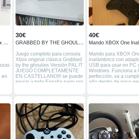
0
Sega Megadrive Atari 2600
30€
40€
Caja original consola Xbox 360s +instrucciones
GRABBED BY THE GHOULIES XBOX
Mando XBOX One Inal
Juego completo para consola
Mando para XBOX On
Xbox original clásica Grabbed
inalámbrico con adapt
turas
by the ghoulies Versión PAL IT
USB para usar en PC 
JUEGO COMPLETAMENTE
Windows. Funciona a 
s en
EN CASTELLANO!!! se puede
perfección, va a cumpli
enviar a toda España pago por
año dentro de poco per
gasto
BIZUM, VERSE o BBVA no
muy poco uso. Se ven
Wallapay
no usarlo, está como n
precio nuevo es de 59,
e ✅
el adaptador de PC. P
s
algo negociable
sa