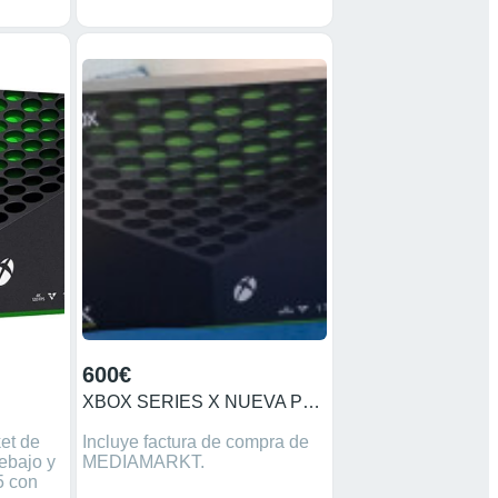
600€
XBOX SERIES X NUEVA PRECINTADA XBOX SERIES X NUEVA PRECINTADA
ket de
Incluye factura de compra de
ebajo y
MEDIAMARKT.
5 con