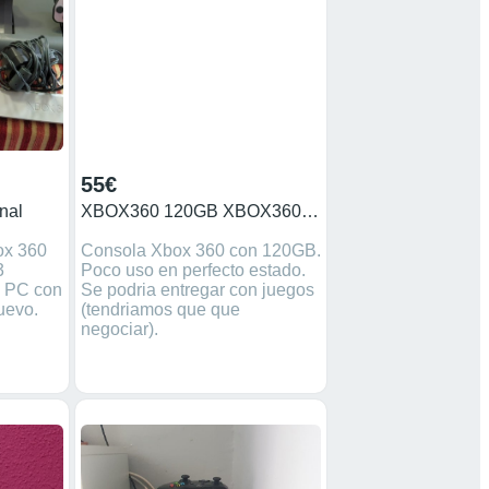
55€
nal
XBOX360 120GB XBOX360 120GB
ox 360
Consola Xbox 360 con 120GB.
3
Poco uso en perfecto estado.
n PC con
Se podria entregar con juegos
uevo.
(tendriamos que que
negociar).