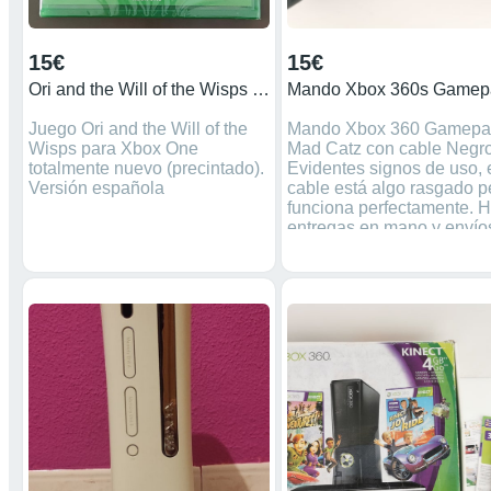
15€
15€
Ori and the Will of the Wisps - Xbox - PRECINTADO
Juego Ori and the Will of the
Mando Xbox 360 Gamepa
Wisps para Xbox One
Mad Catz con cable Negro
totalmente nuevo (precintado).
Evidentes signos de uso, 
Versión española
cable está algo rasgado p
funciona perfectamente. 
entregas en mano y envío
Agrupo pedidos y sólo pa
un gasto de envío. Precio
NEGOCIABLE. Si no está
reservado, está disponibl
Más anuncios de consola
retro en mi perfil. Máquina
consolas videojuegos
Nintendo Super Nintendo
SNES nintendo 64 nes na
ds lite juegos gameboy
advance Playstation Ps1
Ps2 Ps3 Ps4 game boy po
gameboycolor XBOX360