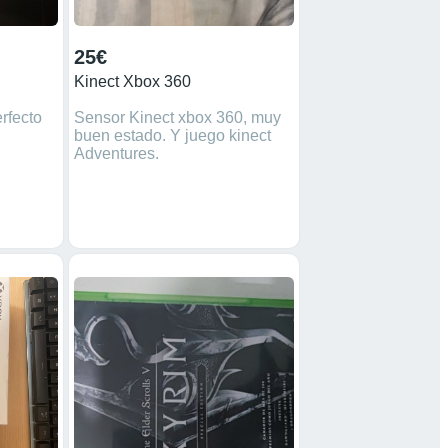
25€
Kinect Xbox 360
rfecto
Sensor Kinect xbox 360, muy
buen estado. Y juego kinect
Adventures.