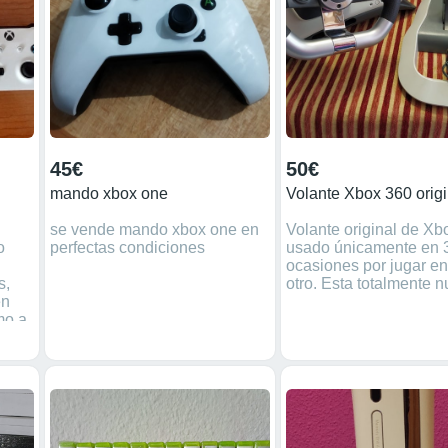
 PsX
ket
 PSP
45€
50€
mando xbox one
Volante Xbox 360 origi
se vende mando xbox one en
Volante original de Xb
o
perfectas condiciones
usado únicamente en 
ocasiones por jugar e
s,
otro. Esta totalmente n
en
mo a
ooth
 o