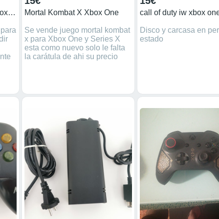
15€
15€
Metal gear Rising para Xbox 360
Mortal Kombat X Xbox One
call of duty iw xbox on
 para
Se vende juego mortal kombat
Disco y carcasa en per
dir
x para Xbox One y Series X
estado
esta como nuevo solo le falta
nte
la carátula de ahi su precio