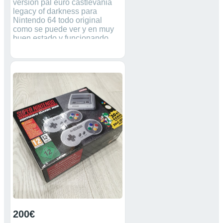
versión pal euro castlevania
legacy of darkness para
Nintendo 64 todo original
como se puede ver y en muy
buen estado y funcionando
perfectamente tal y como se ve
en las fotos. Este juego no
salió en castellano/español
versión Euro inglés/alemán y
francés, en cambio el manual
si lleva español. Único en
Wallapop cartucho + manual.
200€