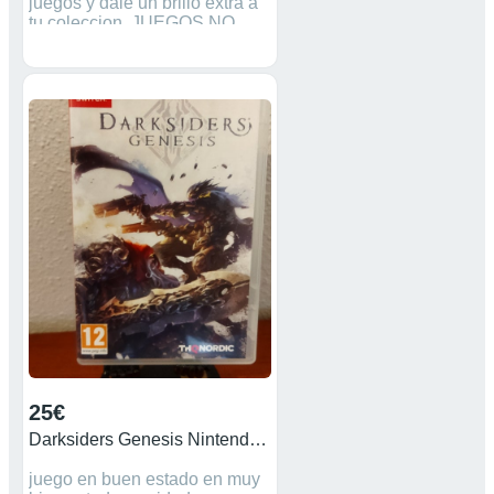
juegos y dale un brillo extra a
tu coleccion. JUEGOS NO
INCLUIDOS * Mas articulos en
mi perfil sigueme para no
perderte nada * Play station
Psx Ps1 Ps2 Ps3 Psp Super
Nintendo 64 Nes Snes N64
Sega Master system
megadrive retro coleccion
juego juegos consola wii
switch
25€
Darksiders Genesis Nintendo switch
juego en buen estado en muy