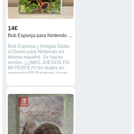
14€
Bob Esponja para Nintendo Wii
Bob Esponja y Amigos Globs
of Doom para Nintendo wii
Idioma español. Se hacen
envíos. ¡¡¡¡MAS JUEGOS EN
MI PERFIL!!!! No dudes en
preguntar!!!!! Palabras clave:
Game boy, color, alcance,
Mario, pokemon, wii, mandos,
nunchuck, sonic, sport, just
dance, fifa, pes, sonic,
coleccionistas, mando, kart,
videojuegos, zelda, wario,
donkey Kong, Pokémon.