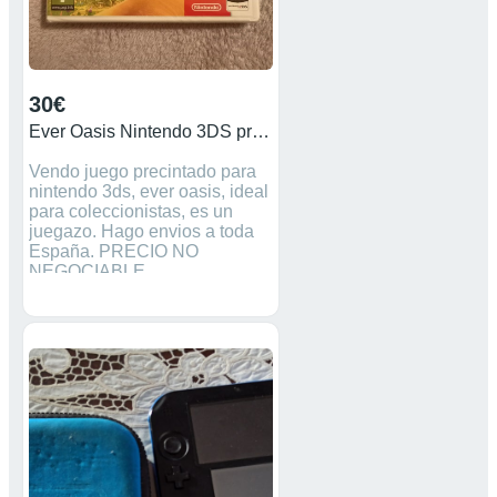
30€
Ever Oasis Nintendo 3DS precintado
Vendo juego precintado para
nintendo 3ds, ever oasis, ideal
para coleccionistas, es un
juegazo. Hago envios a toda
España. PRECIO NO
NEGOCIABLE.