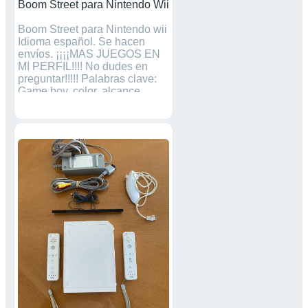
Boom Street para Nintendo Wii
Boom Street para Nintendo wii
Idioma español. Se hacen
envíos. ¡¡¡¡MAS JUEGOS EN
MI PERFIL!!!! No dudes en
preguntar!!!!! Palabras clave:
Game boy, color, alcance,
Mario, pokemon, wii, mandos,
nunchuck, sonic, sport, just
dance, fifa, pes, sonic,
coleccionistas, mando, kart,
videojuegos, zelda, wario,
donkey Kong, Pokémon.