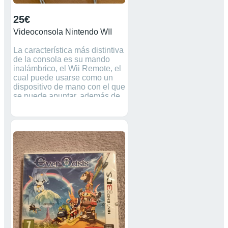
25€
Videoconsola Nintendo WII
La característica más distintiva
de la consola es su mando
inalámbrico, el Wii Remote, el
cual puede usarse como un
dispositivo de mano con el que
se puede apuntar, además de
poder detectar movimientos en
un plano tridimensional.
Funciona a la perfección.
Contiene TODOS sus cables
Sin caja original Consola,
vídeo, videoconsola, juegos ,
Nintendo, play, play station, ps,
Xbox , Microsoft.