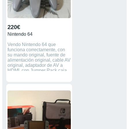
220€
Nintendo 64
Vendo Nintendo 64 que
funciona correctamente, con
su mando original, fuente de
alimentación original, cable AV
original, adaptador de AV a
HDMI, con Jumper Pack,caja
N64, corcho N64 y manual
N64, juego Goldeneye, Regalo
Funda protectora cartucho,
caja del juego (R) y Funda
protectora de la caja, manual
del juego(R). PRECIO NO
NEGOCIABLE!!! SI LO
QUIERES COMPRALO Y TE
LO ENVIO POR WALLAPAY
RECOGIDA EN GASOLINERA
REPSOL CABEZON DE