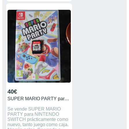
40€
SUPER MARIO PARTY para NINTENDO SWITCH
Se vende SUPER MARIO
PARTY para NINTENDO
SWITCH prácticamente como
nuevo, tanto juego como caja.