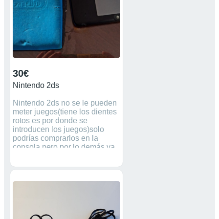
30€
Nintendo 2ds
Nintendo 2ds no se le pueden
meter juegos(tiene los dientes
rotos es por donde se
introducen los juegos)solo
podrías comprarlos en la
consola pero por lo demás va
muy bien.Va con el cargador