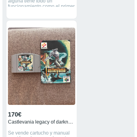
alguna tiene todo un
funcionamiento como el primer
día, se da con el cargador
original y vender los juegos de
las cuentas que se muestran
en la primera foto en pack por
180 con la consola o 40
aparte. también acepto cambio
por Xbox one s o x y por Ps4.
trato preferiblemente en mano,
pero también hago envios.
(precio poco negociable)
170€
Castlevania legacy of darkness nintendo 64
Se vende cartucho y manual