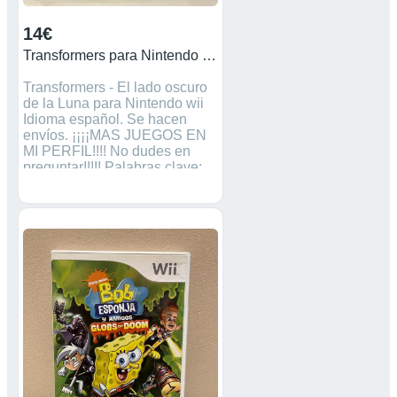
14€
Transformers para Nintendo Wii
Transformers - El lado oscuro
de la Luna para Nintendo wii
Idioma español. Se hacen
envíos. ¡¡¡¡MAS JUEGOS EN
MI PERFIL!!!! No dudes en
preguntar!!!!! Palabras clave:
Game boy, color, alcance,
Mario, pokemon, wii, mandos,
nunchuck, sonic, sport, just
dance, fifa, pes, sonic,
coleccionistas, mando, kart,
videojuegos, zelda, wario,
donkey Kong, Pokémon.