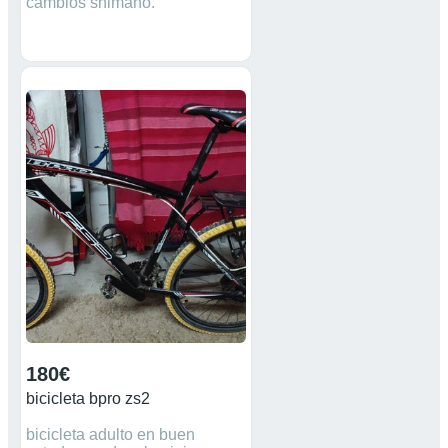
cambios shimano.
180€
bicicleta bpro zs2
bicicleta adulto en buen