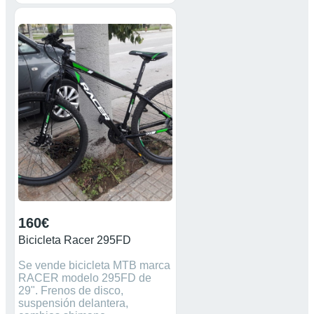
160€
Bicicleta Racer 295FD
Se vende bicicleta MTB marca
RACER modelo 295FD de
29". Frenos de disco,
suspensión delantera,