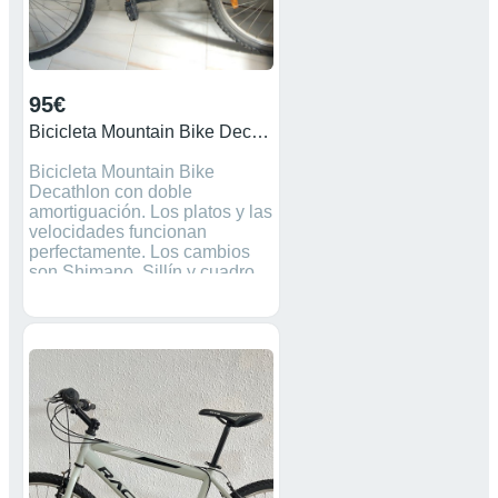
95€
Bicicleta Mountain Bike Decathlon
Bicicleta Mountain Bike
Decathlon con doble
amortiguación. Los platos y las
velocidades funcionan
perfectamente. Los cambios
son Shimano. Sillín y cuadro
en buen estado. Manguitos
manillar nuevos. La cadena
también está bien. Buena
bicicleta para paseos o
desplazamientos por ciudad.
Está lista para empezar a
usarse. Precio NEGOCIABLE.