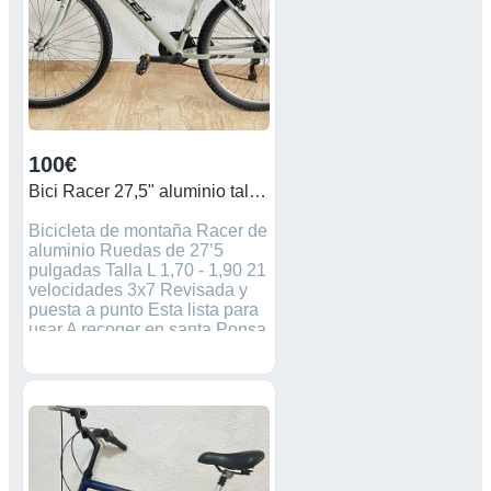
100€
Bici Racer 27,5" aluminio talla L
Bicicleta de montaña Racer de
aluminio Ruedas de 27’5
pulgadas Talla L 1,70 - 1,90 21
velocidades 3x7 Revisada y
puesta a punto Esta lista para
usar A recoger en santa Ponsa