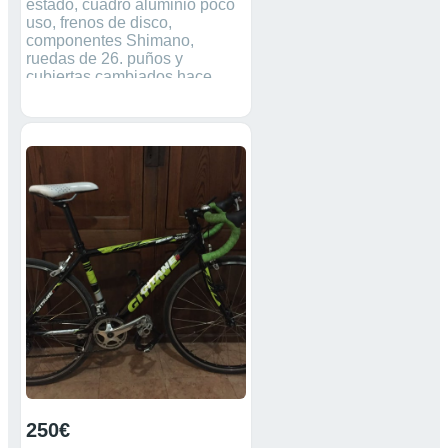
estado, cuadro aluminio poco
uso, frenos de disco,
componentes Shimano,
ruedas de 26. puños y
cubiertas cambiados hace
poco. portaequipaje opcional,
se puede quitar
250€