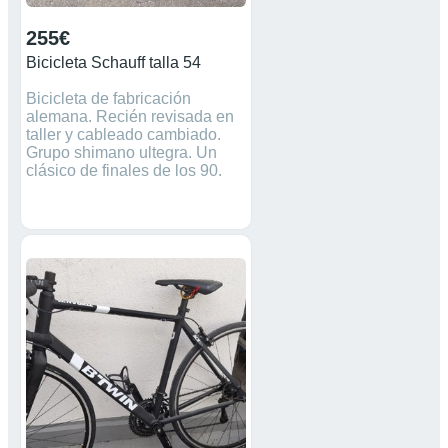
255€
Bicicleta Schauff talla 54
Bicicleta de fabricación
alemana. Recién revisada en
taller y cableado cambiado.
Grupo shimano ultegra. Un
clásico de finales de los 90.