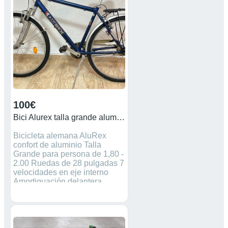
100€
Bici Alurex talla grande aluminio
Bicicleta alemana AluRex
confort de aluminio Talla
Grande para persona de 1,80 -
2.00 Ruedas de 28 pulgadas 7
velocidades en eje interno
Amortiguación delantera
60mm Guardabarros delantero
y trasero Sillin con
amortiguador 3 frenos
delantero trasero y contrapedal
Portabultos cubrecadena y