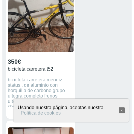
350€
bicicleta carretera t52
bicicleta carretera mendiz
status.. de aluminio con
horquilla de carbono grupo
ultegra completo frenos
ultegra,bielas 105..... pedalier
shimano hollowtech 9 piñones
Usando nuestra página, aceptas nuestra
×
2 platos. ruedas bontrager, En
Política de cookies
perfecto Estado. (SE PUEDE
ENVIAR por WALLAPOP)
carretera, 105,zeus, bicicleta,
sillín, columbus, bielas,