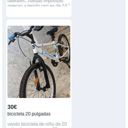
laterales...ruedas impolutas
apenas a tenido uso es de 14 "
..cubiertas blancas y
guardabarros de protección
rosas..se entrega en mano NO
se envía...algo negociable
30€
bicicleta 20 pulgadas
vendo bicicleta de niño de 20