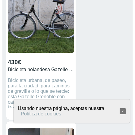
430€
Bicicleta holandesa Gazelle Grenoble C7
Bicicleta urbana, de paseo,
para la ciudad, para caminos
de gravilla o lo que se tercie:
esta Gazelle Grenoble con
cambio interno Nexus 7 lleva
la cadena cubierta para que no
Usando nuestra página, aceptas nuestra
×
te manches de grasa. Es de
Política de cookies
barra baja para que sea fácil
montar y desmontar.
Iluminación por dinamo, para
que te vean en todo momento,