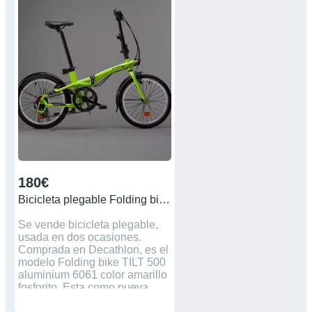
180€
Bicicleta plegable Folding bike TILT 50
Se vende bicicleta plegable,
usada en dos ocasiones.
Comprada en Decathlon, es el
modelo Folding bike TILT 500
aluminium 6061 color amarillo
fosforito. Esta como nueva,
funcionan luces, frenos,