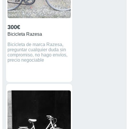
300€
Bicicleta Razesa
Bicicleta de marca Razesa,
preguntar cualquier duda sin
compromiso, no hago envíos,
precio negociable