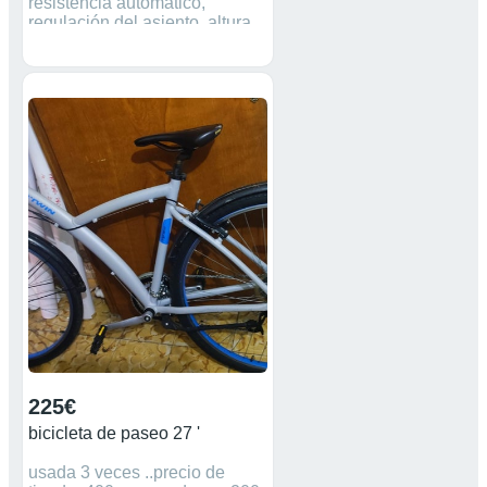
resistencia automático,
regulación del asiento, altura,
profundidad, sillin acolchado,
lector de frecuencia cardíaca,
fácil trasporte con ruedas.
225€
bicicleta de paseo 27 '
usada 3 veces ..precio de