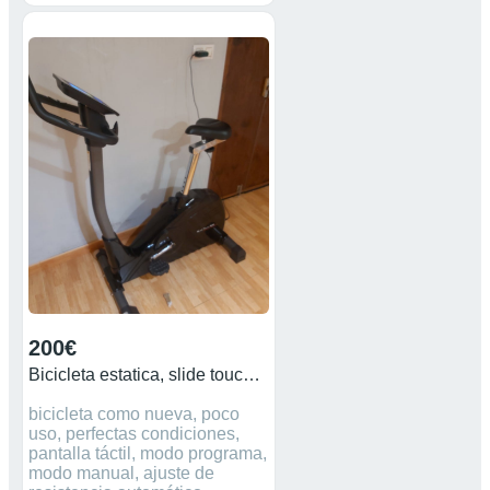
ruedas hinchadas. Se vende
por no usarse. En la foto se
puede ver las medidas al
doblarse.
200€
Bicicleta estatica, slide touch 6.0
bicicleta como nueva, poco
uso, perfectas condiciones,
pantalla táctil, modo programa,
modo manual, ajuste de