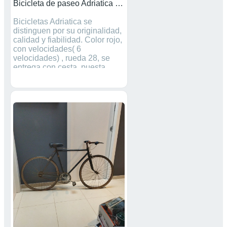
Bicicleta de paseo Adriatica Pesaro
Bicicletas Adriatica se
distinguen por su originalidad,
calidad y fiabilidad. Color rojo,
con velocidades( 6
velocidades) , rueda 28, se
entrega con cesta, puesta
aparte, con revisión pasada y
lavada. Se vende por falta de
uso, precio negociable, o
cambio, entregando mas
dinero por una de montaña, a
ser posible mondraker,
megamo o specialized 29’’
talla S.