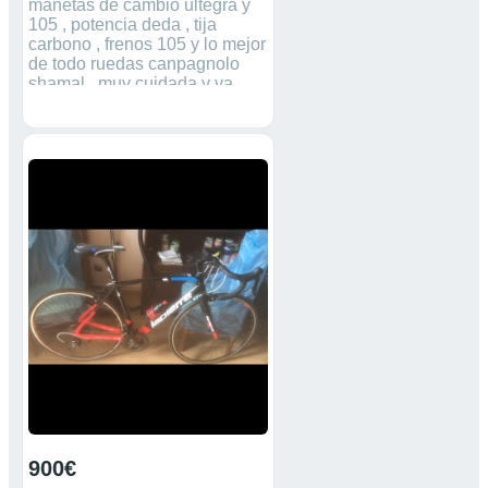
manetas de cambio ultegra y
105 , potencia deda , tija
carbono , frenos 105 y lo mejor
de todo ruedas canpagnolo
shamal , muy cuidada y va
perfecta, talla 50, asiento
specialiced . No contesto
ofertas absurdas,También
podría aceptar el cambio por
rígida de montaña de carbono
más o menos del mismo valor
900€