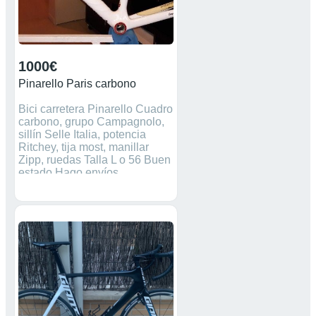
Cassette: Shimano Ultegra,
11-32T, 11 velocidades
Frenos: Shimano Ultegra BR-
R8070 Ruedas: Miche
Syntium
1000€
Pinarello Paris carbono
Bici carretera Pinarello Cuadro
carbono, grupo Campagnolo,
sillín Selle Italia, potencia
Ritchey, tija most, manillar
Zipp, ruedas Talla L o 56 Buen
estado Hago envíos