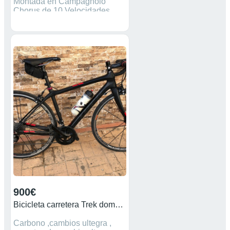
Montada en Campagnolo
Chorus de 10 Velocidades
Ideal para dar el Paso a
carbono muy Ligera está en
condiciones para hacerle km
precio muy poco negociable
cinta de manillar cambiada
Solo recogida en Mano .
900€
Bicicleta carretera Trek domane 4.5
Carbono ,cambios ultegra ,