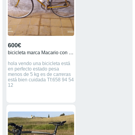
SELLE ROYAL MACH En muy
buen estado. Muy cuidada.
Ninguna caída, y pocos
kilómetros. Siempre guardada
en bajo techo. Muchos
componentes nuevos a
estrenar.
600€
bicicleta marca Macario con cambio Campagnolo
hola vendo una bicicleta está
en perfecto estado pesa
menos de 5 kg es de carreras
está bien cuidada Tf:658 94 54
12