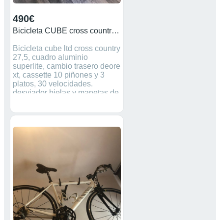
490€
Bicicleta CUBE cross country 27,5
Bicicleta cube ltd cross country
27,5, cuadro aluminio
superlite, cambio trasero deore
xt, cassette 10 piñones y 3
platos, 30 velocidades.
desviador bielas y manetas de
cambio shimano slx. cambio
trasero shimano deore
xt.ruedas de 27,5 llantas de
aluminio. bujes shimano
horquilla manitou. suspensión
delantera con bloqueo desde
el manillar.frenos de disco
hidraulicos shimano. pedales
automáticosEntregó con todos
los extras de la foto. Mejor ver.
Solo gente seria.