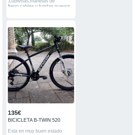
,cubiertas,manetas de
freno,cables y fundas nuevos
la talla es 54 2 catalinas y 5
piñones solo atiendo wuasaht
nunca gmail no ago embios
recojer en mano
135€
BICICLETA B-TWIN 520
Esta en muy buen estado