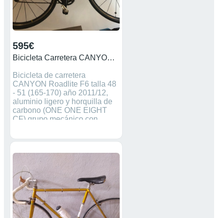
595€
Bicicleta Carretera CANYON ROADLITE F6
Bicicleta de carretera
CANYON Roadlite F6 talla 48
- 51 (165-170) año 2011/12,
aluminio ligero y horquilla de
carbono (ONE ONE EIGHT
CF) grupo mecánico con
desviadores ULTEGRA, platos
105 (50-36), cassette nuevo
2022 de 105 (11/30), pedales
Look Keo2Max, pinzas de
freno 105. Llantas nuevas
COSMIC ELITE UST, goma
nueva VICTTORIA ZAFFIRO.
Manetas SHIMANO de cambio
y freno 105. Potencia, manillar
y tija RITCHEY WCS. Doble
botellero ELITE. Sillín nuevo