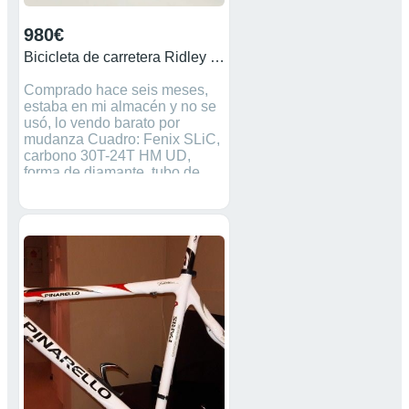
980€
Bicicleta de carretera Ridley Fenix ​​​​SLiC 2021
Comprado hace seis meses,
estaba en mi almacén y no se
usó, lo vendo barato por
mudanza Cuadro: Fenix ​​​​SLiC,
carbono 30T-24T HM UD,
forma de diamante, tubo de
dirección F, TA 12x142 mm
Horquilla: Fenix ​​​​SLiC, 30T-
24T HM UD Carbon, Straight
Blade, F-Steerer, TA
12x100mm Bielas: Shimano
Ultegra R8000, 50/34 dientes,
172,5 mm Manetas de
cambio/palancas de cambio:
Freno hidráulico Shimano
Ultegra, 2*11 velocidades
Desviador delantero: Shimano
Ultegra R8000, 2 velocidades
Desviador trasero: Shimano
Ultegra R8000, 11 velocidades