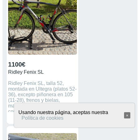
1100€
Ridley Fenix SL
Ridley Fenix SL, talla 52,
montada en Ultegra (platos 52-
36), excepto piñonera en 105
(11-28), frenos y bielas,
manetas, cambio. Cubiertas
con 200km y revisión
Usando nuestra página, aceptas nuestra
×
completa. Sillin Mimic no
Política de cookies
incluido en precio, entregó
sillín Velo. Regalo pedales
Look.