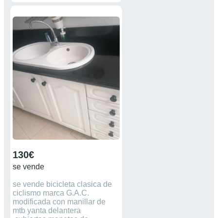
130€
se vende
se vende bicicleta clasica de
ciclismo marca G.A.C.
modificada con manillar de
mtb yanta delantera