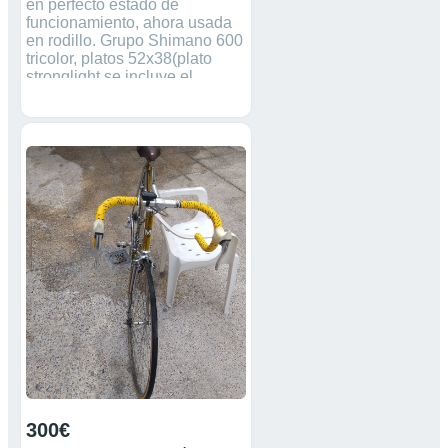
en perfecto estado de
funcionamiento, ahora usada
en rodillo. Grupo Shimano 600
tricolor, platos 52x38(plato
stronglight se incluye el
original Shimano 42), cambio
trasero Shimano 105 9v 11-27,
puentes de freno Shimano 600
tricolor, ruedas Mavic, horquilla
Macario y pedales look keo
classic. Venta en mano en
Madrid o Segovia, se puede
ver sin compromiso.
300€